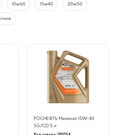
10w60
15w40
20w50
ктное
РОСНЕФТЬ Maximum 15W-40
SG/CD 5 л
Код товара: 190354