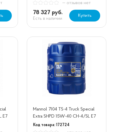
ет
— отзывов нет
78 327 руб.
ть
Купить
Есть в наличии
cial
Mannol 7104 TS-4 Truck Special
L E7
Extra SHPD 15W-40 CH-4/SL E7
20 л
Код товара: 172724