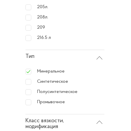
Осо
205л.
208л.
Минерал
209
цене п
216.5 л
смазыв
Тип
Однако
темпера
Минеральное
автомоб
Синтетическое
Полусинтетическое
Пре
Промывочное
1. Дост
Класс вязкости,
привле
модификация