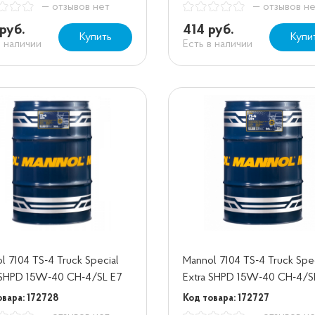
— отзывов нет
— отзывов н
руб.
414 руб.
Купить
Купи
в наличии
Есть в наличии
l 7104 TS-4 Truck Special
Mannol 7104 TS-4 Truck Spe
 SHPD 15W-40 CH-4/SL E7
Extra SHPD 15W-40 CH-4/S
60 л
овара: 172728
Код товара: 172727