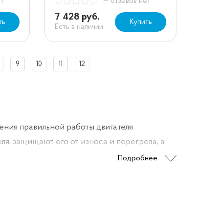
ет
— отзывов нет
7 428 руб.
ть
Купить
Есть в наличии
9
10
11
12
ения правильной работы двигателя
я, защищают его от износа и перегрева, а
Подробнее
зового компонента, из которого они