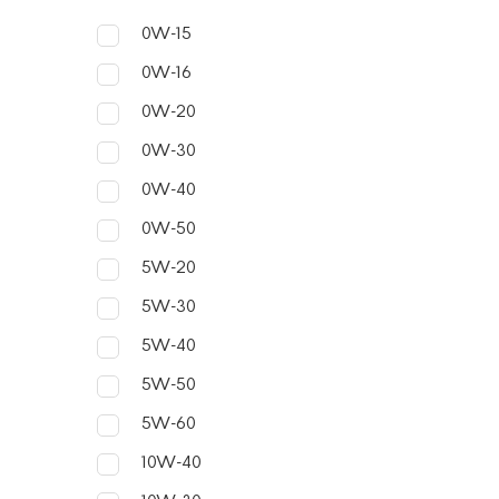
0W-15
2. Хоро
0W-16
защищаю
0W-20
3. Широ
0W-30
позволя
0W-40
0W-50
Нед
5W-20
5W-30
1. Быст
5W-40
окислит
5W-50
5W-60
2. Мене
разруша
10W-40