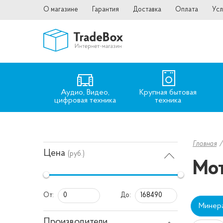
О магазине
Гарантия
Доставка
Оплата
Усл
Аудио, Видео,
Крупная бытовая
цифровая техника
техника
Главная
Цена
(руб.)
Мот
От:
До:
Минер
Производители