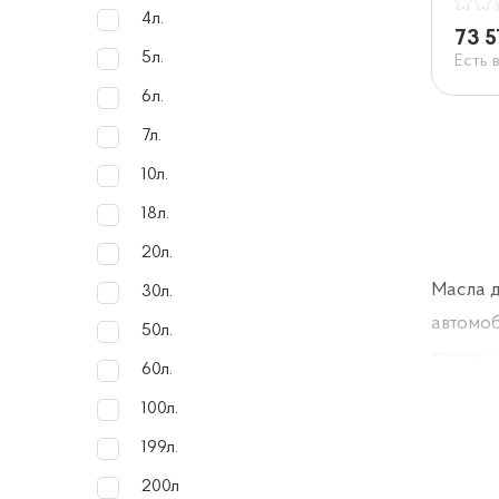
4л.
73 5
5л.
Есть 
6л.
7л.
10л.
18л.
20л.
Масла д
30л.
автомоб
50л.
также 
60л.
100л.
Моторны
199л.
изготов
200л