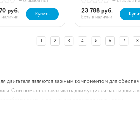
— отзывов нет
— отзывов н
70 руб.
23 788 руб.
Купить
Купи
в наличии
Есть в наличии
1
2
3
4
5
6
7
8
ля двигателя являются важным компонентом для обеспеч
иля. Они помогают смазывать движущиеся части двигател
способствуют улучшению его производительности.
е масла делятся на несколько типов в зависимости от ба
лены. Одним из таких типов является минеральное масло.