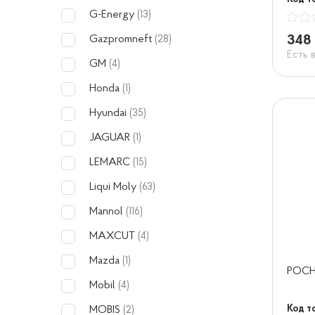
G-Energy
(13)
348 
Gazpromneft
(28)
Есть 
GM
(4)
Honda
(1)
Hyundai
(35)
JAGUAR
(1)
LEMARC
(15)
Liqui Moly
(63)
Mannol
(116)
MAXCUT
(4)
Mazda
(1)
РОСНЕ
Mobil
(4)
Код т
MOBIS
(2)