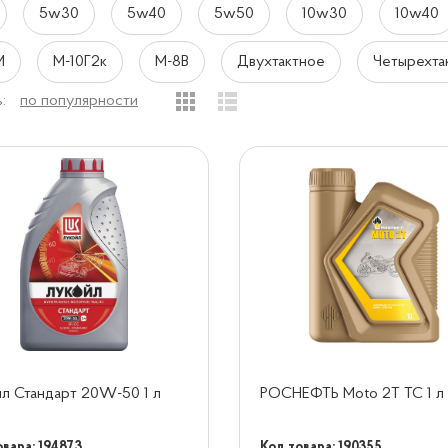
5w30
5w40
5w50
10w30
10w40
М
М-10Г2к
М-8В
Двухтактное
Четырехта
:
по популярности
л Стандарт 20W-50 1 л
РОСНЕФТЬ Moto 2T TC 1 л
овара: 194873
Код товара: 190355