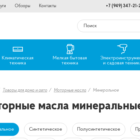
уги
Обзоры
Контакты
+7 (949) 347-21-
Климатическая
Мелкая бытовая
Электроинструме
техника
техника
и садовая техник
Товары для дома и авто
Моторные масла
Минеральное
орные масла минеральны
альное
Синтетическое
Полусинтетическое
П