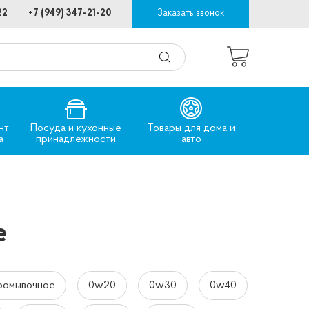
22
+7 (949) 347-21-20
Заказать звонок
нт
Посуда и кухонные
Товары для дома и
а
принадлежности
авто
е
ромывочное
0w20
0w30
0w40