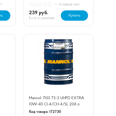
ет
— отзывов нет
239 руб.
ть
Купить
Есть в наличии
Mannol 7103 TS-3 UHPD EXTRA
10W-40 CI-4/CH-4/SL 208 л
Код товара: 172730