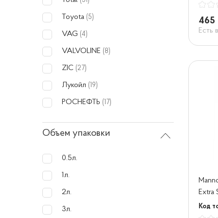
Total
(31)
Toyota
(5)
465 
Есть 
VAG
(4)
VALVOLINE
(8)
ZIC
(27)
Лукойл
(19)
РОСНЕФТЬ
(17)
Объем упаковки
0.5л.
1л.
Manno
Extra
2л.
208 л
Код т
3л.