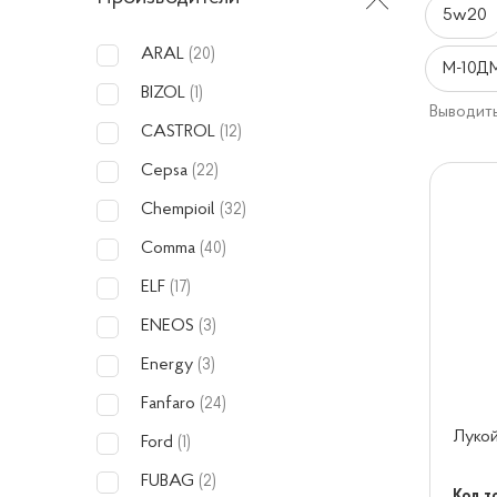
5w20
ARAL
(20)
М-10Д
BIZOL
(1)
Выводить
CASTROL
(12)
Cepsa
(22)
Chempioil
(32)
Comma
(40)
ELF
(17)
ENEOS
(3)
Energy
(3)
Fanfaro
(24)
Лукой
Ford
(1)
FUBAG
(2)
Код т