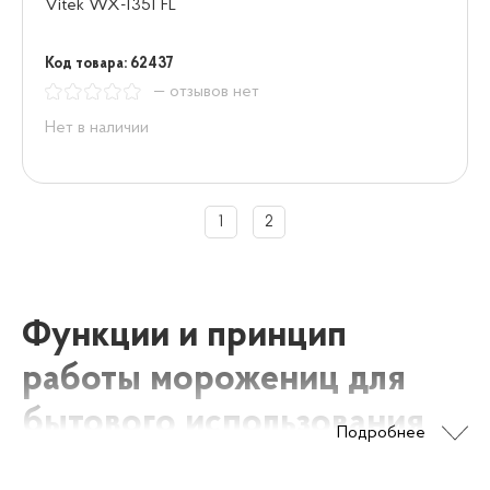
Vitek WX-1351 FL
Код товара: 62437
— отзывов нет
Нет в наличии
1
2
Функции и принцип
работы морожениц для
бытового использования
Подробнее