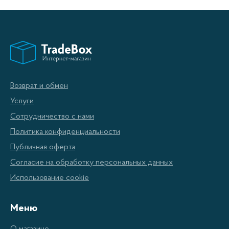
Мороженное – одно из самых любимых лакомств, как
детей, так и взрослых. Жаль, что купить качественное и
вкусное мороженое в наших магазинах очень сложно.
Практически невозможно найти в продаже мороженое без
консервантов, стабилизаторов вкуса, цвета и прочих
добавок. Полезность такого мороженого весьма
Возврат и обмен
сомнительна. Вот почему мороженицы, позволяющие
Услуги
готовить мороженое дома из натуральных ингредиентов
Сотрудничество с нами
на любой вкус и цвет, так популярны сегодня.
Политика конфиденциальности
Публичная оферта
По своей конструкции мороженицы представляют собой
Согласие на обработку персональных данных
емкость для мороженого и мутовку, с помощью которой
Использование cookie
перемешиваются соответствующие ингредиенты. Купить
мороженицы в Донецке в интернет магазинах можно двух
Меню
типов: механические и электрические. В механических