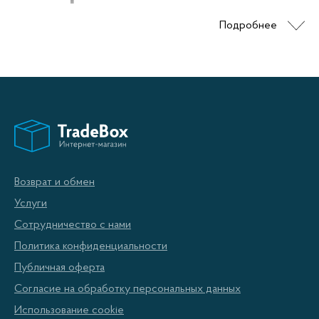
Подробнее
Вазы издавна выполняли не только функцию сосуда для
цветов, но и использовались для украшения интерьера.
Разнообразие форм, дизайна и материалов ваз,
представленных в нашем магазине, позволит вам
приобрести интересный предмет интерьера или сделать
хороший подарок.
Возврат и обмен
Услуги
Сотрудничество с нами
При покупке вазы в Донецке ориентируйтесь не только на
Политика конфиденциальности
свой вкус, но и соответствие изделия дизайну помещения.
Публичная оферта
В интерьере классического стиля лучше всего смотрятся
Согласие на обработку персональных данных
вазы из хрусталя и металла. Для интерьера, выполненного
Использование cookie
в этническом стиле, подойдут вазы из керамики, фарфора