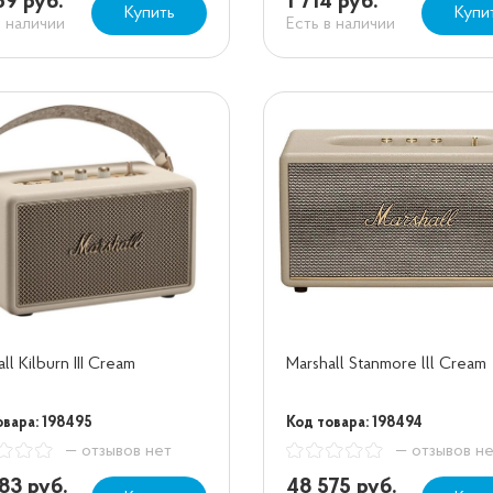
59 руб.
1 714 руб.
Купить
Купи
в наличии
Есть в наличии
ll Kilburn III Cream
Marshall Stanmore lll Cream
овара: 198495
Код товара: 198494
— отзывов нет
— отзывов н
83 руб.
48 575 руб.