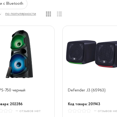
и с Bluetooth
:
по популярности
PS-750 черный
Defender J3 (65963)
овара: 202286
Код товара: 201943
— отзывов нет
— отзывов н