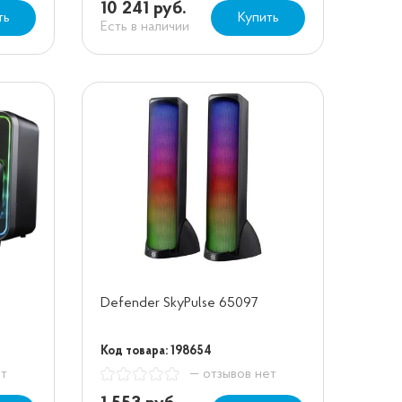
10 241 руб.
ть
Купить
Есть в наличии
Defender SkyPulse 65097
Код товара: 198654
ет
— отзывов нет