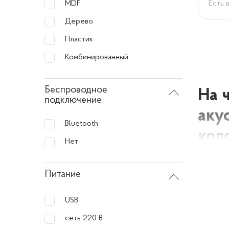
Есть 
MDF
Дерево
Пластик
Комбинированный
Беспроводное
На 
подключение
аку
Bluetooth
кол
Нет
Широкий
Питание
с опреде
USB
колонки 
следует 
сеть 220 В