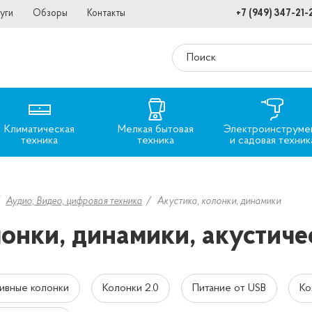
уги
Обзоры
Контакты
+7 (949) 347-21-
Климатическая
Мелкая бытовая
Электроинструме
техника
техника
и садовая техник
Аудио, Видео, цифровая техника
Акустика, колонки, динамики
онки, динамики, акустиче
ивные колонки
Колонки 2.0
Питание от USB
Ко