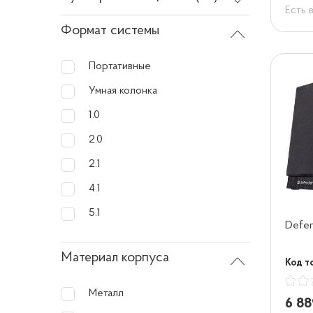
Есть 
Формат системы
Портативные
Умная колонка
1.0
2.0
2.1
4.1
5.1
Defen
Материал корпуса
Код т
Металл
6 88