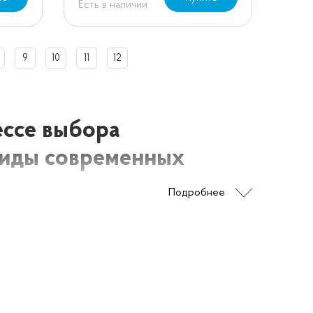
Есть в наличии
9
10
11
12
ессе выбора
 виды современных
Подробнее
ю подобрать звуковой устройство, в соответствии
 не только портативную USB, блютуз колонку или
 систему. Конечно, перед покупкой любой техники
оможет сделать Вам правильный выбор. Давайте