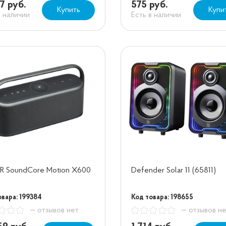
7 руб.
575 руб.
Купить
Купи
в наличии
Есть в наличии
R SoundCore Motion X600
Defender Solar 11 (65811)
овара: 199384
Код товара: 198655
— отзывов нет
— отзывов н