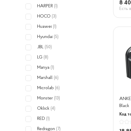
8 40
HARPER
(1)
Есть 
HOCO
(3)
Huawei
(1)
Hyundai
(5)
JBL
(50)
LG
(8)
Manya
(1)
Marshall
(6)
Microlab
(6)
Monster
(13)
ANKE
Black
Oklick
(4)
Код т
RED
(1)
Redragon
(7)