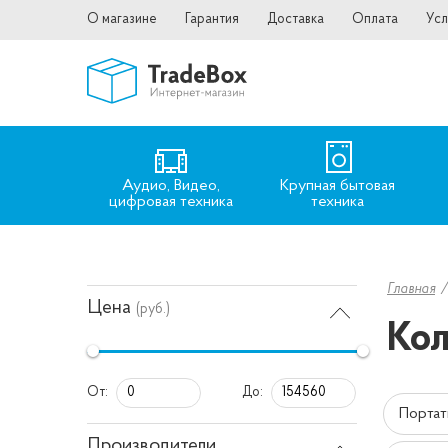
О магазине
Гарантия
Доставка
Оплата
Усл
Аудио, Видео,
Крупная бытовая
цифровая техника
техника
Главная
Цена
(руб.)
Кол
От:
До:
Портат
Производители