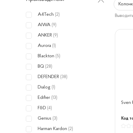
Колонк
A4Tech
(2)
Выводить
AIWA
(9)
ANKER
(9)
Aurora
(1)
Blackton
(5)
BQ
(28)
DEFENDER
(38)
Dialog
(1)
Edifier
(13)
Sven 
F&D
(4)
Genius
Код т
(3)
Harman Kardon
(2)