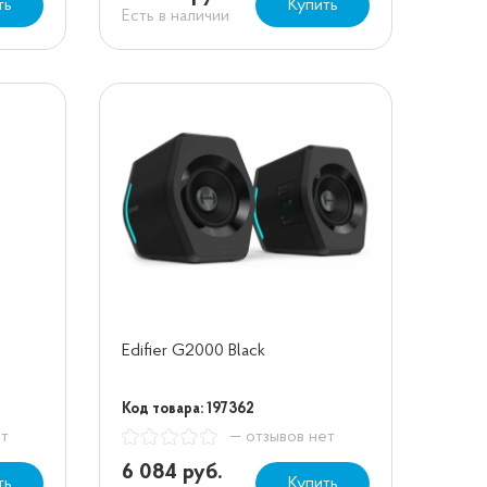
ть
Купить
Есть в наличии
Edifier G2000 Black
Код товара: 197362
ет
— отзывов нет
6 084 руб.
ть
Купить