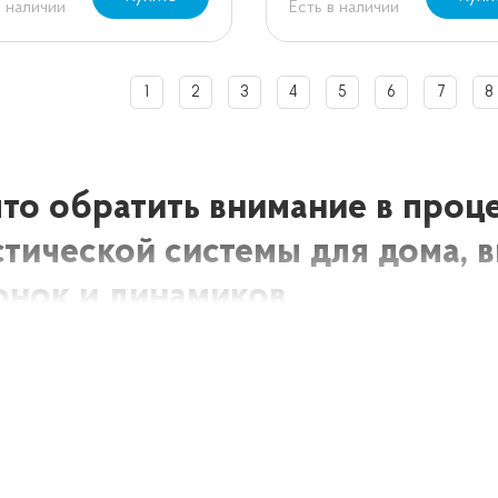
в наличии
Есть в наличии
1
2
3
4
5
6
7
8
что обратить внимание в проц
стической системы для дома,
онок и динамиков
 выбор всевозможной акустики в Донецке позволяет потребител
ленными требованиями и предпочтениями. Так Вы можете купить
для компьютера, но и также собрать полноценную акустическую
узнать о ней больше информации, которая, в конечном счете, п