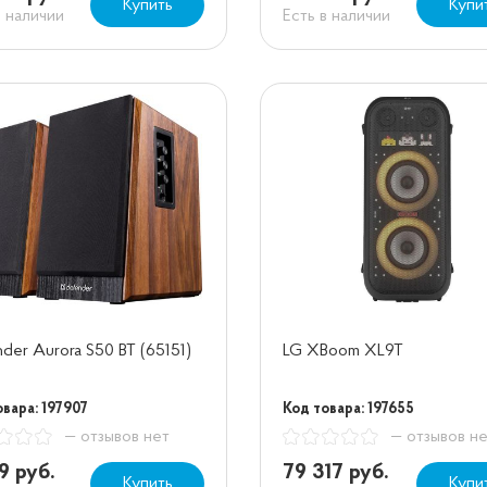
Купить
Купи
в наличии
Есть в наличии
der Aurora S50 BT (65151)
LG XBoom XL9T
овара: 197907
Код товара: 197655
— отзывов нет
— отзывов н
9 руб.
79 317 руб.
Купить
Купи