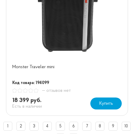
Monster Traveler mini
Код товара: 194099
— отзывов нет
18 399 руб.
Купить
Есть в наличии
1
2
3
4
5
6
7
8
9
10