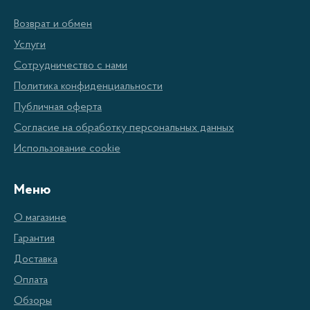
атмосферу в гостиной или спальне, то можно выбрать
Возврат и обмен
модель с мягким и теплым светом.
Услуги
Сотрудничество с нами
Также стоит обратить внимание на размер и форму
Политика конфиденциальности
светильника. Он должен соответствовать размерам
Публичная оферта
комнаты и ее стилю. Например, для большой гостиной
Согласие на обработку персональных данных
лучше выбрать большой и мощный светильник, а для
Использование cookie
маленькой спальни - компактный и аккуратный.
Меню
Не менее важно выбрать правильный материал для
О магазине
светильника. Керамические или металлические
Гарантия
светильники обычно более долговечны и устойчивы к
Доставка
повреждениям, чем пластиковые или стеклянные. Однако
Оплата
стеклянные светильники могут быть более красивыми и
Обзоры
изящными.