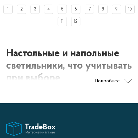
1
2
3
4
5
6
7
8
9
10
11
12
Настольные и напольные
светильники, что учитывать
при выборе
Подробнее
Для начала стоит определиться с тем, для чего вам нужен
светильник. Если вы хотите использовать его в качестве
основного источника света, то лучше выбрать модель с
ярким и равномерным светом, который будет освещать
всю комнату. Если же вы хотите создать уютную