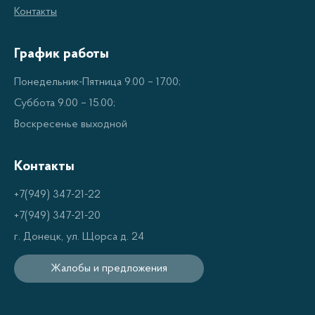
Контакты
И, конечно же, не стоит забывать о дизайне светильника.
График работы
Он должен сочетаться с интерьером комнаты и создавать
гармоничную композицию.
Понедельник-Пятница 9.00 – 17.00;
Суббота 9.00 – 15.00;
Воскресенье выходной
Контакты
+7(949) 347-21-22
+7(949) 347-21-20
г. Донецк, ул. Щорса д. 24
Жалобы и предложения