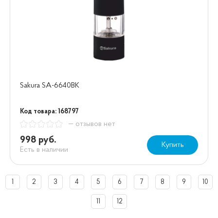
Sakura SA-6640BK
Код товара: 168797
— отзывов нет
998 руб.
Купить
Есть в наличии
1
2
3
4
5
6
7
8
9
10
11
12