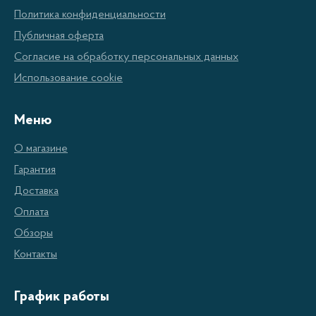
подробнее приспособления для измельчения специй.
Политика конфиденциальности
Никакие готовые измельченные специи, запаянные в пакеты
Публичная оферта
не сравняться по аромату со свежемолотыми, поэтому
Согласие на обработку персональных данных
искусные повара и домохозяйки всегда имеют в своём
Использование cookie
кухонном обиходе такое приспособление как мельничка
или ступка. Эти специальные устройства позволят вам
Меню
иметь под рукой, всегда свежую приправу и создавать
О магазине
интересные миксы из специй к любым блюдам.
Гарантия
Доставка
Оплата
Обзоры
Мельницы для специй
можно разделить на механические
Контакты
(ручные) и электрические, работающие от батареек или
аккумуляторов. Перемол специй осуществляется
График работы
вследствие их перетирания при помощи жерновов,