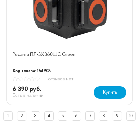
Ресанта ПЛ-3Х360ШС Green
Код товара: 164903
— отзывов нет
6 390 руб.
Купить
Есть в наличии
1
2
3
4
5
6
7
8
9
10