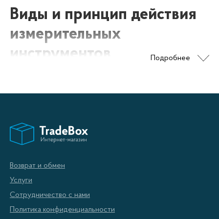
Виды и принцип действия
измерительных
инструментов
Подробнее
В современном строительстве уже не обойтись без
покупки измерительных инструментов, т.к. именно они
позволяют соблюдать качество проводимых работ и
исключают возникновение погрешностей. Рассмотрим
основные измерительные приборы, без которых не
обойтись ни одному ответственному строителю.
Возврат и обмен
Услуги
Строительный уровень
– данный вид измерительного
Сотрудничество с нами
инструмента позволяет определить любые вертикальные
Политика конфиденциальности
или горизонтальные отклонения обрабатываемой