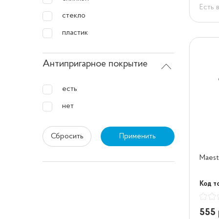
Есть 
стекло
пластик
Антипригарное покрытие
есть
нет
Сбросить
Применить
Maest
Код т
555 