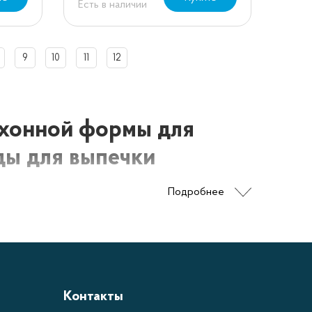
Есть в наличии
9
10
11
12
ухонной формы для
ды для выпечки
Подробнее
ьшое изобилие всевозможных форм для выпечки. Для
е рассмотрим особенности самых распространенных
Контакты