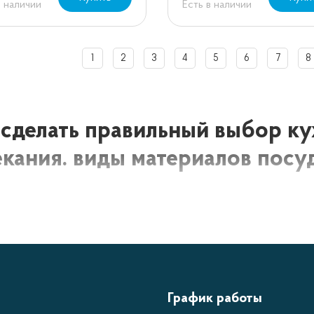
в наличии
Есть в наличии
1
2
3
4
5
6
7
8
 сделать правильный выбор к
екания. виды материалов посу
няшний день в магазинах Донецка можно найти достаточно бол
обы каждый покупатель смог сделать правильный выбор, давайт
рм для выпечки запекания.
График работы