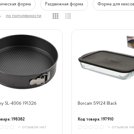
ическая форма
Раздвижная форма
Форма для кексо
:
по популярности
ny SL-4006 191326
Borcam 59124 Black
овара: 198382
Код товара: 197910
— отзывов нет
— отзывов н