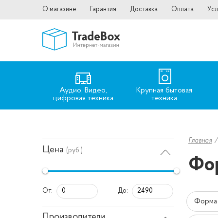
О магазине
Гарантия
Доставка
Оплата
Усл
Аудио, Видео,
Крупная бытовая
цифровая техника
техника
Главная
Цена
(руб.)
Фор
От:
До:
Форма 
Производители