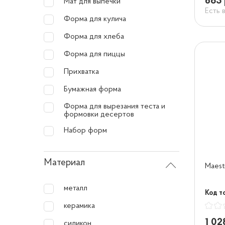
683 
Мат для выпечки
Есть 
Форма для кулича
Форма для хлеба
Форма для пиццы
Прихватка
Бумажная форма
Форма для вырезания теста и
формовки десертов
Набор форм
Материал
Maest
металл
Код т
керамика
1 02
силикон