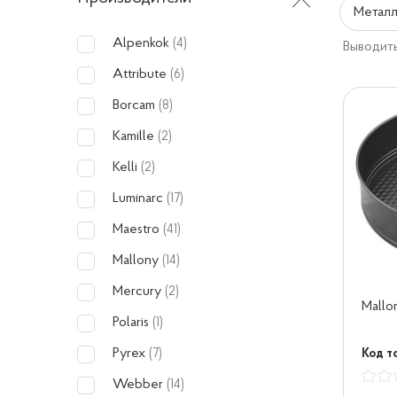
Металл
Alpenkok
(4)
Выводить
Attribute
(6)
Borcam
(8)
Kamille
(2)
Kelli
(2)
Luminarc
(17)
Maestro
(41)
Mallony
(14)
Mercury
(2)
Mallo
Polaris
(1)
Pyrex
Код т
(7)
Webber
(14)