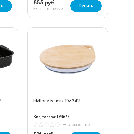
855 руб.
ть
Купить
Есть в наличии
2
Mallony Felicita 108342
Код товара: 193672
ет
— отзывов нет