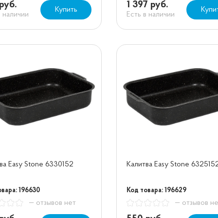
руб.
1 397 руб.
Купить
Купи
в наличии
Есть в наличии
ва Easy Stone 6330152
Калитва Easy Stone 632515
овара: 196630
Код товара: 196629
— отзывов нет
— отзывов н