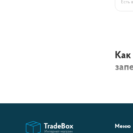
Есть 
Как
зап
На сегод
того чт
видов фо
Меню