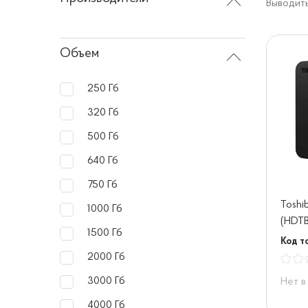
Выводить
Объем
250 Гб
320 Гб
500 Гб
640 Гб
750 Гб
Toshi
1000 Гб
(HDT
1500 Гб
Код то
2000 Гб
3000 Гб
Нет в
4000 Гб