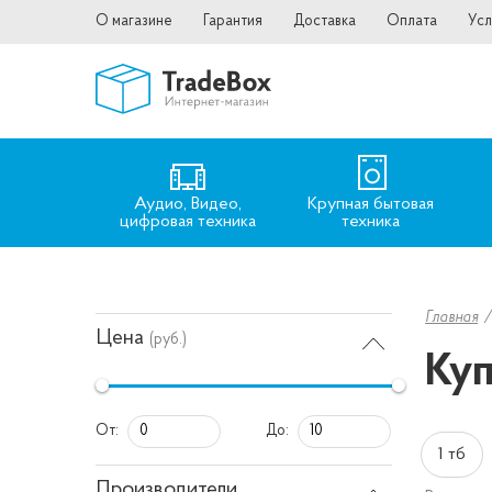
О магазине
Гарантия
Доставка
Оплата
Усл
Аудио, Видео,
Крупная бытовая
цифровая техника
техника
Главная
Цена
(руб.)
Куп
От:
До:
1 тб
Производители