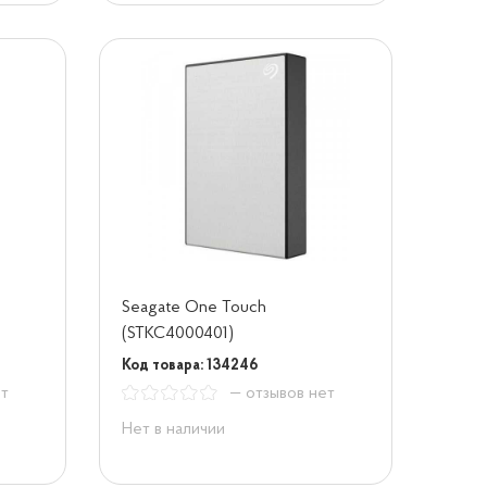
Seagate One Touch
(STKC4000401)
Код товара: 134246
ет
— отзывов нет
Нет в наличии