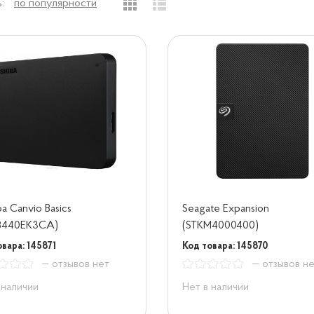
:
по популярности
ba Canvio Basics
Seagate Expansion
B440EK3CA)
(STKM4000400)
вара: 145871
Код товара: 145870
— отзывов нет
— отзывов н
 наличии
Нет в наличии