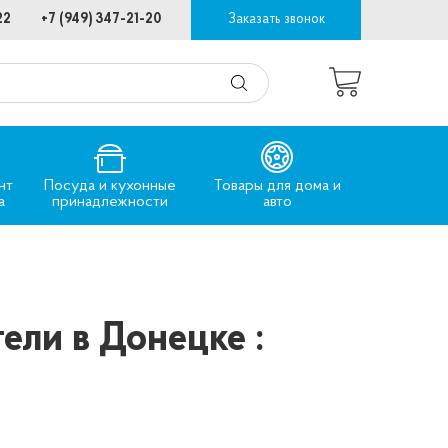
22
+7 (949) 347-21-20
Заказать звонок
нт
Посуда и кухонные
Товары для дома и
а
принадлежности
авто
ели в Донецке :