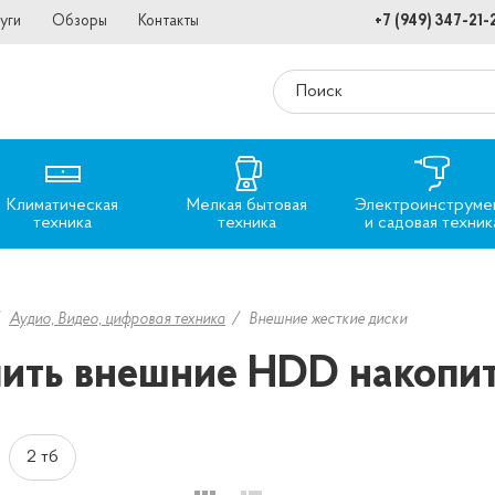
уги
Обзоры
Контакты
+7 (949) 347-21-
Климатическая
Мелкая бытовая
Электроинструме
техника
техника
и садовая техник
Аудио, Видео, цифровая техника
Внешние жесткие диски
ить внешние HDD накопит
2 тб