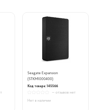
Seagate Expansion
(STKM1000400)
Код товара: 145566
ет
— отзывов нет
Нет в наличии