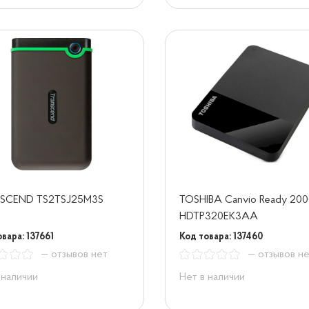
SCEND TS2TSJ25M3S
TOSHIBA Canvio Ready 20
HDTP320EK3AA
вара: 137661
Код товара: 137460
— отзывов нет
— отзывов н
 наличии
Нет в наличии