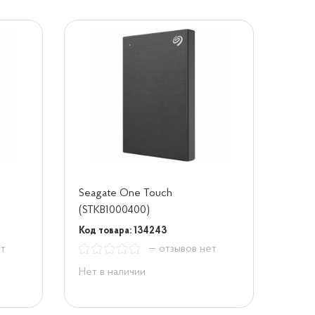
Seagate One Touch
(STKB1000400)
Код товара: 134243
ет
— отзывов нет
Нет в наличии