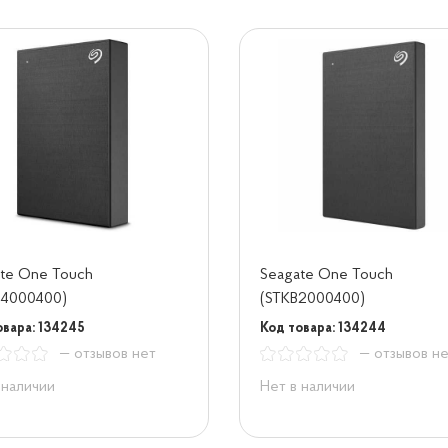
te One Touch
Seagate One Touch
C4000400)
(STKB2000400)
овара: 134245
Код товара: 134244
— отзывов нет
— отзывов н
 наличии
Нет в наличии