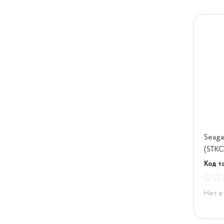
Seaga
(STK
Код т
Нет в