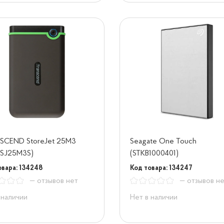
SCEND StoreJet 25M3
Seagate One Touch
TSJ25M3S)
(STKB1000401)
овара: 134248
Код товара: 134247
— отзывов нет
— отзывов н
 наличии
Нет в наличии