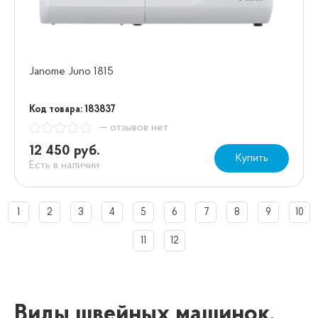
Janome Juno 1815
Код товара: 183837
— отзывов нет
12 450 руб.
Купить
Есть в наличии
1
2
3
4
5
6
7
8
9
10
11
12
Виды швейных машинок,