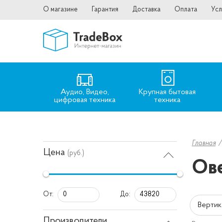
О магазине
Гарантия
Доставка
Оплата
Усл
Аудио, Видео,
Крупная бытовая
цифровая техника
техника
Главная
Цена
(руб.)
Ов
От:
До:
Вертик
Производители