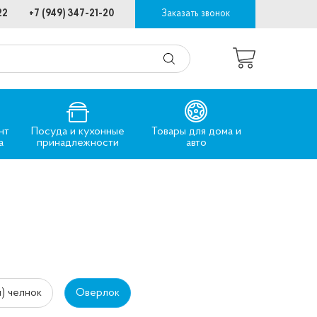
22
+7 (949) 347-21-20
Заказать звонок
нт
Посуда и кухонные
Товары для дома и
а
принадлежности
авто
) челнок
Оверлок