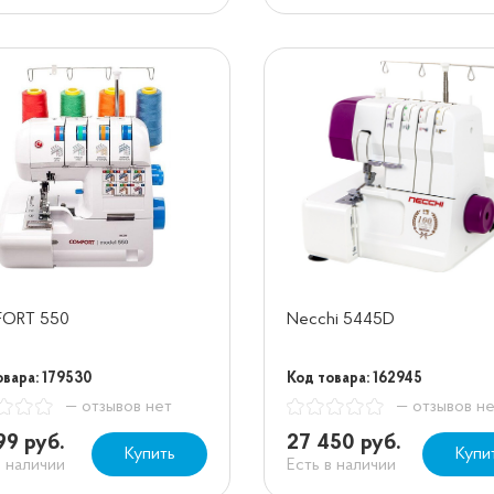
ORT 550
Necchi 5445D
овара: 179530
Код товара: 162945
— отзывов нет
— отзывов н
99 руб.
27 450 руб.
Купить
Купи
в наличии
Есть в наличии