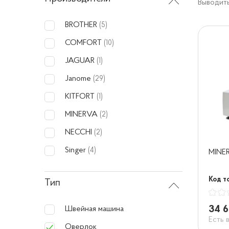
Выводить
BROTHER
(5)
COMFORT
(10)
JAGUAR
(1)
Janome
(29)
KITFORT
(1)
MINERVA
(2)
NECCHI
(2)
Singer
(4)
MINE
Код то
Тип
34 6
Швейная машина
Есть 
Оверлок