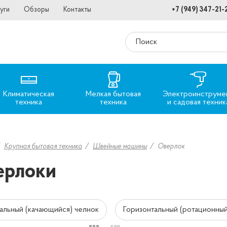
уги
Обзоры
Контакты
+7 (949) 347-21-
Климатическая
Мелкая бытовая
Электроинструме
техника
техника
и садовая техник
Крупная бытовая техника
Швейные машины
Оверлок
ерлоки
альный (качающийся) челнок
Горизонтальный (ротационный