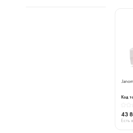
Jano
Код то
43 8
Есть 