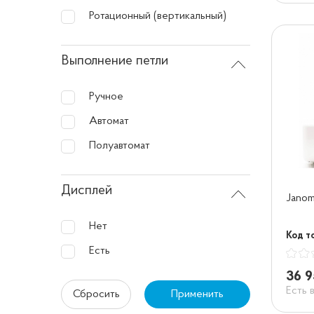
Ротационный (вертикальный)
Выполнение петли
Ручное
Автомат
Полуавтомат
Дисплей
Jano
Нет
Код т
Есть
36 9
Есть 
Сбросить
Применить