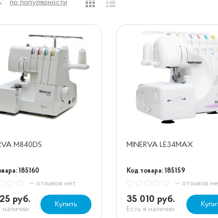
:
по популярности
RVA M840DS
MINERVA LE34MAX
вара: 185160
Код товара: 185159
— отзывов нет
— отзывов н
25 руб.
35 010 руб.
Купить
Купи
в наличии
Есть в наличии