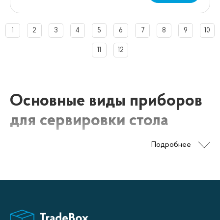
1
2
3
4
5
6
7
8
9
10
11
12
Основные виды приборов
для сервировки стола
Подробнее
К основным видам столовой посуды относят такие
предметы как: тарелки, салатники, пиалы, блюда, супницы,
конфетницы. Каждый из перечисленных видов посуды
можно купить в нашем интернет магазине. А для того
чтобы Вам легче было выбрать, рассмотрим ключевые