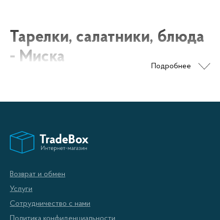
Тарелки, салатники, блюда
- Миска
Подробнее
Миска - это неотъемлемая часть сервировки стола,
она используется для подачи различных блюд,
начиная с салатов и заканчивая горячими
угощениями. В нашем ассортименте представлены
миски различных форм, размеров и материалов,
чтобы удовлетворить потребности каждого нашего
Возврат и обмен
клиента.
Услуги
Сотрудничество с нами
Тарелки
Политика конфиденциальности