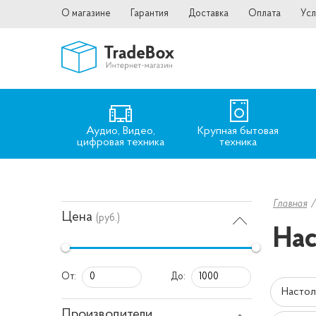
О магазине
Гарантия
Доставка
Оплата
Усл
Аудио, Видео,
Крупная бытовая
цифровая техника
техника
Главная
Цена
(руб.)
Нас
От:
До:
Настол
Производители