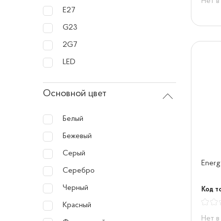
Нет в
Е27
G23
2G7
LED
Основной цвет
Белый
Бежевый
Серый
Energ
Серебро
Черный
Код т
Красный
Нет в