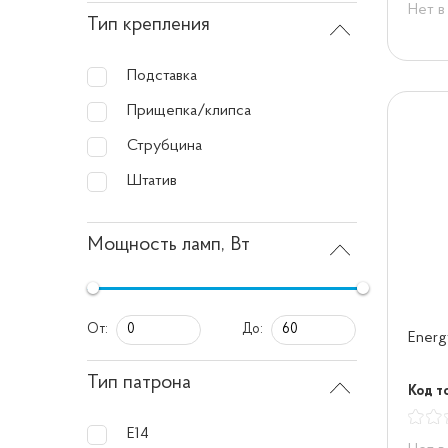
Нет в
Тип крепления
Подставка
Прищепка/клипса
Струбцина
Штатив
Мощность ламп, Вт
От:
До:
Energ
Тип патрона
Код т
Е14