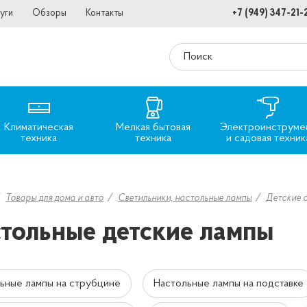
уги
Обзоры
Контакты
+7 (949) 347-21-
Климатическая
Мелкая бытовая
Электроинструме
техника
техника
и садовая техник
Товары для дома и авто
Светильники, настольные лампы
Детские 
тольные детские лампы
ьные лампы на струбцине
Настольные лампы на подставке