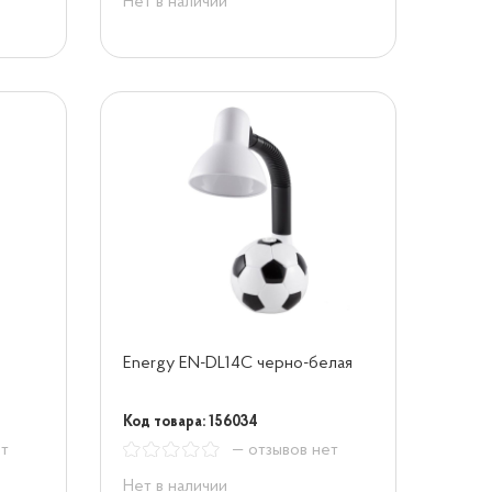
Нет в наличии
Energy EN-DL14C черно-белая
Код товара: 156034
ет
— отзывов нет
Нет в наличии