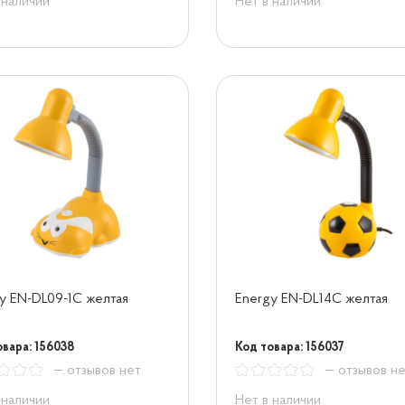
 наличии
Нет в наличии
y EN-DL09-1C желтая
Energy EN-DL14C желтая
овара: 156038
Код товара: 156037
— отзывов нет
— отзывов н
 наличии
Нет в наличии