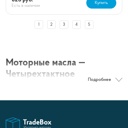
623 руб.
Купить
Есть в наличии
1
2
3
4
5
Моторные масла —
Четырехтактное
Подробнее
Моторные масла для четырехтактного двигателя
разрабатываются специально для использования в
автомобилях, мотоциклах, газонокосилках,
лодочных моторах и других технических
устройствах, оснащенных четырехтактным