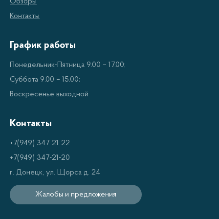
Обзоры
можно использовать масло. Чем больше число
Контакты
после дефиса, тем лучше масло сохраняет свои
свойства при высоких температурах.
График работы
Понедельник-Пятница 9.00 – 17.00;
Состав
Суббота 9.00 – 15.00;
Воскресенье выходной
Четырехтактные моторные масла содержат
комплекс присадок, которые обеспечивают защиту
Контакты
двигателя от износа, коррозии и отложений.
+7(949) 347-21-22
Основными элементами в составе масел являются
+7(949) 347-21-20
минеральные или синтетические масла.
г. Донецк, ул. Щорса д. 24
Синтетические масла обладают лучшими
характеристиками, но их стоимость выше. Выбор
Жалобы и предложения
между минеральным и синтетическим маслом