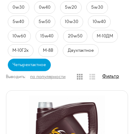
0w30
0w40
5w20
5w30
5w40
5w50
10w30
10w40
10w60
15w40
20w50
М-10ДМ
М-10Г2к
М-8В
Двухтактное
Четырехтактное
Фильтр
Выводить:
по популярности