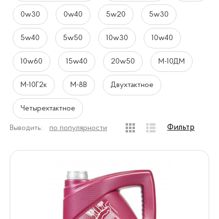
0w30
0w40
5w20
5w30
5w40
5w50
10w30
10w40
10w60
15w40
20w50
М-10ДМ
М-10Г2к
М-8В
Двухтактное
Четырехтактное
Фильтр
Выводить:
по популярности