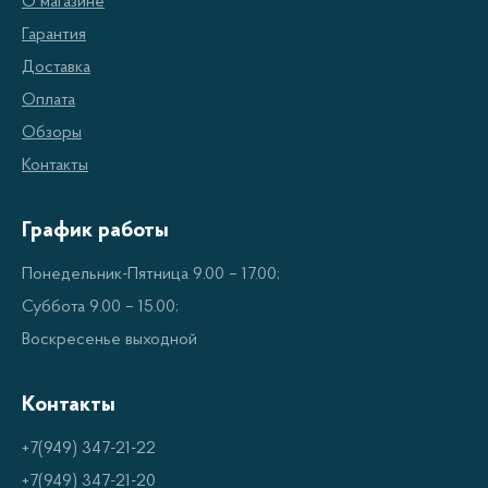
Поддерживает длительный срок службы
О магазине
двигателя;
Гарантия
Доставка
Обладает низкими характеристиками потерь
Оплата
трения, что способствует экономии топлива;
Обзоры
Предотвращает засорение двигателя;
Контакты
Обладает высокой стабильностью параметров
и длительным сроком годности;
График работы
Доступна в различных видах и
Понедельник-Пятница 9.00 – 17.00;
концентрациях.
Суббота 9.00 – 15.00;
Воскресенье выходной
Виды моторных масел Energy
Контакты
Моторные масла Energy предоставляются в
различных видах и концентрациях, подходящих для
+7(949) 347-21-22
различных видов двигателей. В ассортименте
+7(949) 347-21-20