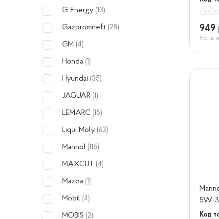
G-Energy
(13)
949 
Gazpromneft
(28)
Есть 
GM
(4)
Honda
(1)
Hyundai
(35)
JAGUAR
(1)
LEMARC
(15)
Liqui Moly
(63)
Mannol
(116)
MAXCUT
(4)
Mazda
(1)
Manno
Mobil
(4)
5W-3
Код т
MOBIS
(2)