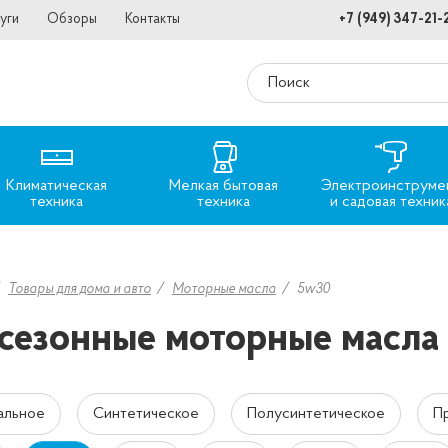
уги
Обзоры
Контакты
+7 (949) 347-21-
Климатическая
Мелкая бытовая
Электроинструме
техника
техника
и садовая техник
Товары для дома и авто
Моторные масла
5w30
сезонные моторные масла
альное
Синтетическое
Полусинтетическое
П