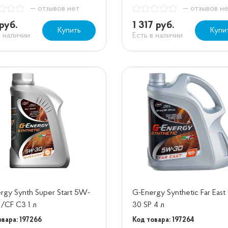
— отзывов нет
— отзывов н
руб.
1 317 руб.
Купить
Купи
в наличии
Есть в наличии
rgy Synth Super Start 5W-
G-Energy Synthetic Far Eas
/CF C3 1 л
30 SP 4 л
овара: 197266
Код товара: 197264