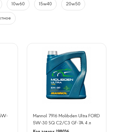
10w60
15w40
20w50
ктное
 5W-
Mannol 7916 Molibden Ultra FORD
5W-30 SQ C2/C3 GF-7A 4 л
Код товара: 198036