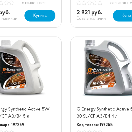
— отзывов нет
— отзывов н
руб.
2 921 руб.
Купить
Купи
в наличии
Есть в наличии
rgy Synthetic Active 5W-
G-Energy Synthetic Active
/CF A3/B4 5 л
30 SL/CF A3/B4 4 л
овара: 197259
Код товара: 197258