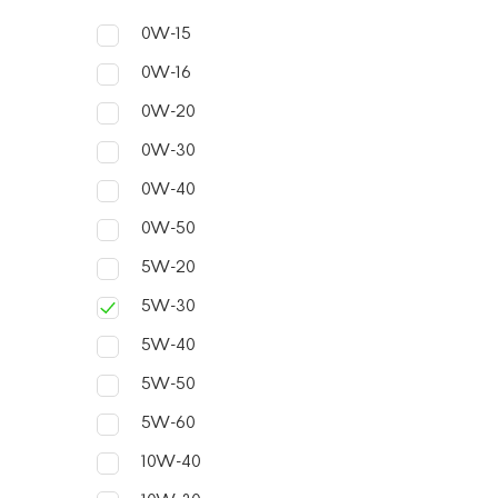
условия
0W-15
4.
Сниж
0W-16
вещест
0W-20
0W-30
Попу
0W-40
0W-50
На рын
5W-20
особен
5W-30
1.
5W-40
2.
5W-50
3.
5W-60
4.
10W-40
5.