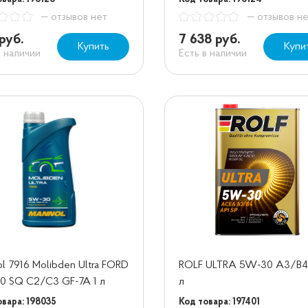
— отзывов нет
— отзывов н
руб.
7 638 руб.
Купить
Купи
в наличии
Есть в наличии
l 7916 Molibden Ultra FORD
ROLF ULTRA 5W-30 A3/B4 
0 SQ C2/C3 GF-7A 1 л
л
овара: 198035
Код товара: 197401