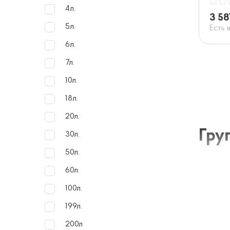
4л.
3 58
5л.
Есть 
6л.
7л.
10л.
18л.
20л.
Гру
30л.
50л.
Моторны
60л.
Это си
100л.
широко 
199л.
200л