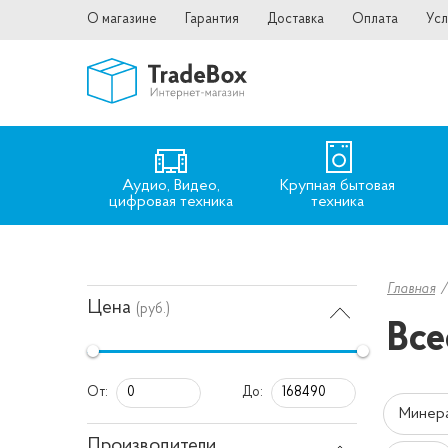
О магазине
Гарантия
Доставка
Оплата
Усл
Аудио, Видео,
Крупная бытовая
цифровая техника
техника
Главная
Цена
(руб.)
Все
От:
До:
Минер
Производители