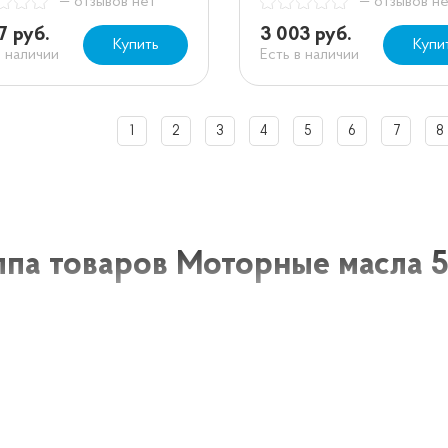
— отзывов нет
— отзывов н
7 руб.
3 003 руб.
Купить
Купи
в наличии
Есть в наличии
1
2
3
4
5
6
7
8
ппа товаров Моторные масла 
е масла 5w30 представляют собой одну из самых попул
нтетические масла, обладающие оптимальной вязкостью 
используются в современных легковых автомобилях и ле