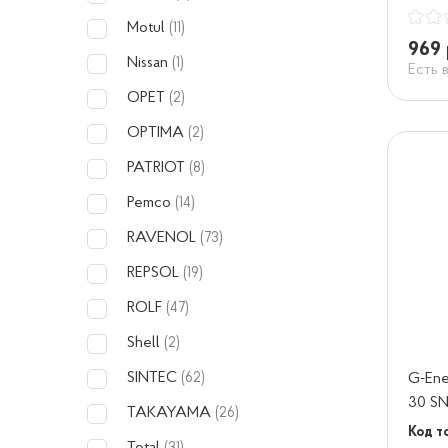
Motul
(11)
969 
Nissan
(1)
Есть 
OPET
(2)
OPTIMA
(2)
PATRIOT
(8)
Pemco
(14)
RAVENOL
(73)
REPSOL
(19)
ROLF
(47)
Shell
(2)
SINTEC
G-Ene
(62)
30 SN
TAKAYAMA
(26)
Код т