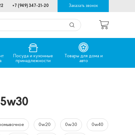
22
+7 (949) 347-21-20
Заказать звонок
нт
Посуда и кухонные
Товары для дома и
а
принадлежности
авто
 5w30
ромывочное
0w20
0w30
0w40