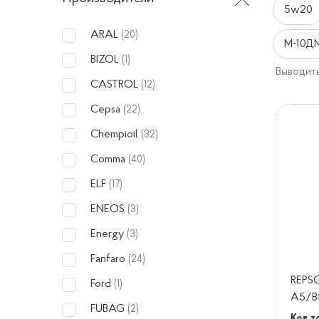
5w20
ARAL
(20)
М-10Д
BIZOL
(1)
Выводить
CASTROL
(12)
Cepsa
(22)
Chempioil
(32)
Comma
(40)
ELF
(17)
ENEOS
(3)
Energy
(3)
Fanfaro
(24)
REPS
Ford
(1)
A5/B
FUBAG
(2)
Код то