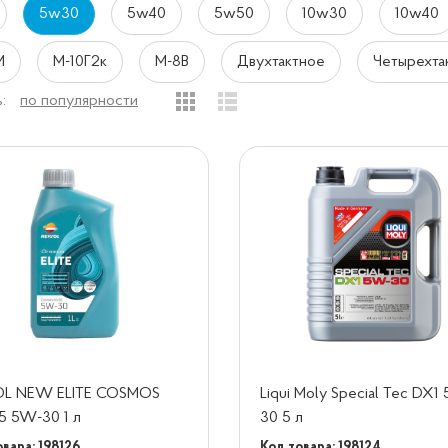
5w30
5w40
5w50
10w30
10w40
М
М-10Г2к
М-8В
Двухтактное
Четырехта
:
по популярности
OL NEW ELITE COSMOS
Liqui Moly Special Tec DX1
5 5W-30 1 л
30 5 л
вара: 198126
Код товара: 198124