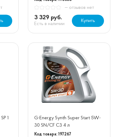
ет
— отзывов нет
3 329 руб.
ть
Купить
Есть в наличии
SP 1
G-Energy Synth Super Start 5W-
30 SN/CF C3 4 л
Код товара: 197267