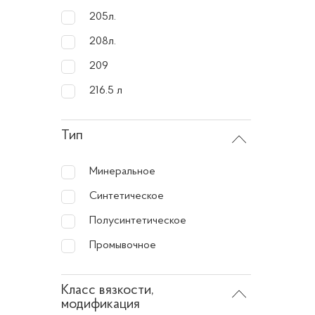
Осно
205л.
208л.
Моторны
универ
209
холодно
216.5 л
Преи
Тип
1.
Оптим
Минеральное
надежна
Синтетическое
Полусинтетическое
2.
Эконо
Промывочное
экономи
Класс вязкости,
3.
Высок
модификация