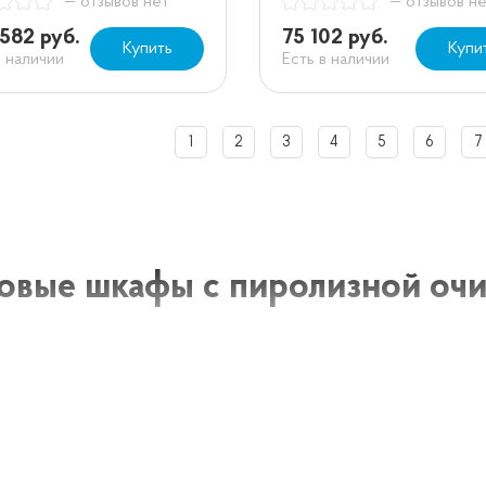
— отзывов нет
— отзывов н
582 руб.
75 102 руб.
Купить
Купи
в наличии
Есть в наличии
1
2
3
4
5
6
7
овые шкафы с пиролизной очи
 шкаф с пиролизной очисткой - это современное устро
использованием специального процесса очистки. Пиролиз
няя поверхность духового шкафа подвергается высокой 
ения до пепла. Пепел легко удаляется после завершения