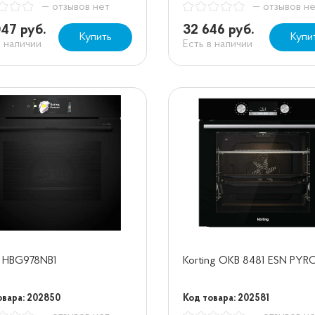
— отзывов нет
— отзывов н
047 руб.
32 646 руб.
Купить
Купи
в наличии
Есть в наличии
h HBG978NB1
Korting OKB 8481 ESN PYR
овара: 202850
Код товара: 202581