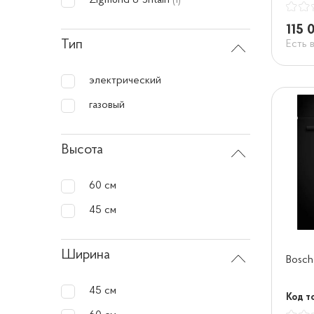
Zigmund & Shtain
(1)
115 
Тип
Есть 
электрический
газовый
Высота
60 см
45 см
Ширина
Bosc
45 см
Код т