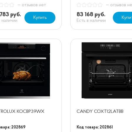
— отзывов нет
— отзывов н
783 руб.
83 168 руб.
Купить
Купи
в наличии
Есть в наличии
TROLUX KOCBP39WX
CANDY COXT12LATBB
овара: 202869
Код товара: 202861