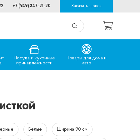
22
+7 (949) 347-21-20
Заказать звонок
нт
Посуда и кухонные
Товары для дома и
а
принадлежности
авто
исткой
ерные
Белые
Ширина 90 см