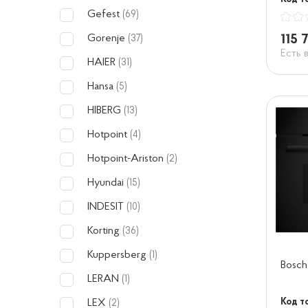
Gefest
(69)
115 
Gorenje
(37)
Есть 
HAIER
(31)
Hansa
(5)
HIBERG
(13)
Hotpoint
(4)
Hotpoint-Ariston
(2)
Hyundai
(15)
INDESIT
(10)
Korting
(36)
Kuppersberg
(1)
Bosc
LERAN
(1)
Код т
LEX
(2)