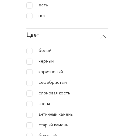
При выб
есть
нет
Об
уч
Цвет
Мо
белый
бл
черный
Фу
да
коричневый
Ди
серебристый
те
слоновая кость
Бе
авена
си
античный камень
старый камень
Духово
бежевый