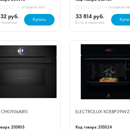
— отзывов нет
— отзывов н
732 руб.
33 814 руб.
Купить
Купи
в наличии
Есть в наличии
h CMG936AB1S
ELECTROLUX KOEBP39WZ
овара: 203855
Код товара: 203524