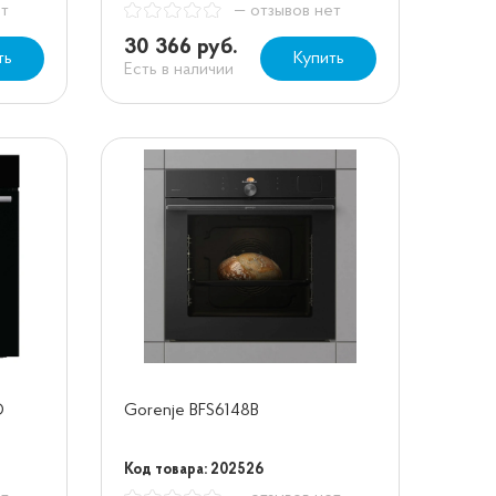
ет
— отзывов нет
30 366 руб.
ть
Купить
Есть в наличии
O
Gorenje BFS6148B
Код товара: 202526