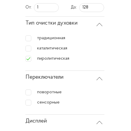
быстрой
От:
До:
Преи
Тип очистки духовки
Эф
традиционная
за
каталитическая
Пр
пиролитическая
кн
Эк
Переключатели
ос
поворотные
Эн
эн
сенсорные
Особ
Дисплей