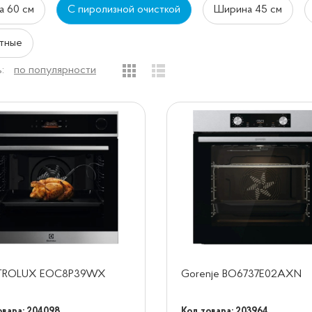
 60 см
С пиролизной очисткой
Ширина 45 см
тные
:
по популярности
TROLUX EOC8P39WX
Gorenje BO6737E02AXN
овара: 204098
Код товара: 203964