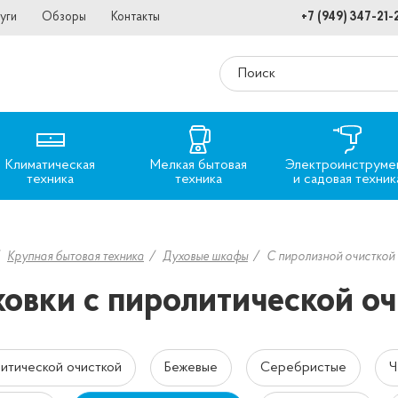
уги
Обзоры
Контакты
+7 (949) 347-21-
Климатическая
Мелкая бытовая
Электроинструме
техника
техника
и садовая техник
Крупная бытовая техника
Духовые шкафы
С пиролизной очисткой
овки с пиролитической оч
литической очисткой
Бежевые
Серебристые
Ч