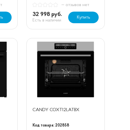
ет
— отзывов нет
32 998 руб.
ть
Купить
Есть в наличии
CANDY COXT12LATBX
Код товара: 202858