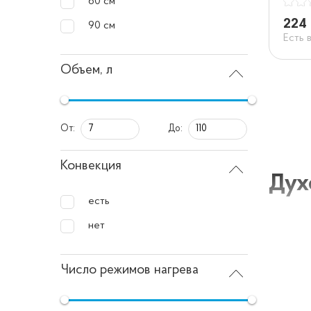
60 см
224 
90 см
Есть 
Объем, л
От:
До:
Конвекция
Дух
есть
нет
Духовой
пищи с 
Число режимов нагрева
внутрен
загрязн