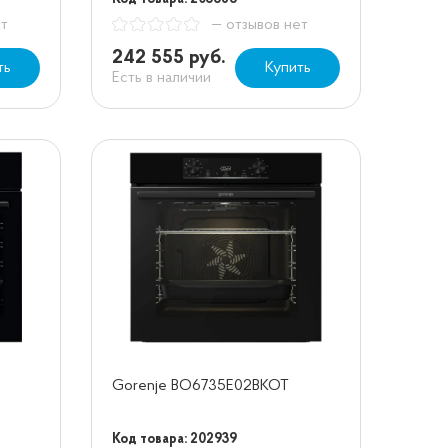
ет
— отзывов нет
242 555 руб.
ть
Купить
Есть в наличии
Gorenje BO6735E02BKOT
Код товара: 202939