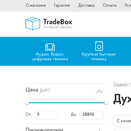
О магазине
Гарантия
Доставка
Оплата
Усл
Аудио, Видео,
Крупная бытовая
цифровая техника
техника
Главная
Цена
(руб.)
Дух
От:
До:
С ката
Производители