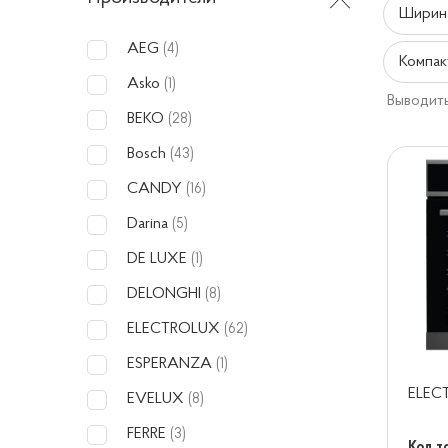
Ширина
AEG
(4)
Компак
Asko
(1)
Выводить
BEKO
(28)
Bosch
(43)
CANDY
(16)
Darina
(5)
DE LUXE
(1)
DELONGHI
(8)
ELECTROLUX
(62)
ESPERANZA
(1)
ELEC
EVELUX
(8)
FERRE
(3)
Код т