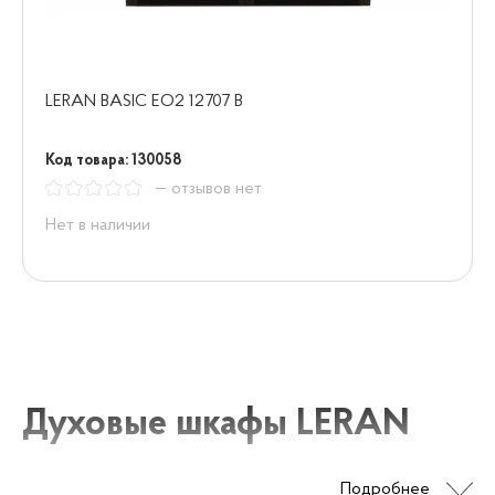
LERAN BASIC EO2 12707 B
Код товара: 130058
— отзывов нет
Нет в наличии
Духовые шкафы LERAN
Подробнее