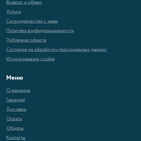
продуктов. Также они имеют большое количество
Возврат и обмен
дополнительных функций, таких как регулировка
Услуги
температуры, автоматическая закрытие, замок и
Сотрудничество с нами
даже система регулировки влажности. Эти
Политика конфиденциальности
духовые шкафы Weissgauff изготовлены из
Публичная оферта
высококачественных материалов, что гарантирует
Согласие на обработку персональных данных
их долговечность и прочность.
Использование cookie
Преимущества Духовых шкафов
Меню
Weissgauff
О магазине
Гарантия
Современный дизайн
Доставка
Большая глубина
Оплата
Регулируемая температура
Обзоры
Автоматическое закрытие
Контакты