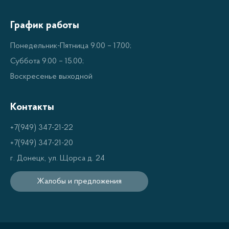
Замок
График работы
Система контроля влажности
Понедельник-Пятница 9.00 – 17.00;
Высококачественные материалы
Суббота 9.00 – 15.00;
Воскресенье выходной
Духовые шкафы Weissgauff представляют собой
идеальное решение для любого дома. Они
Контакты
предлагают множество удобных функций,
благодаря которым вы можете наслаждаться
+7(949) 347-21-22
простотой работы с ними. Эти духовые шкафы не
+7(949) 347-21-20
только имеют привлекательный внешний вид, но и
г. Донецк, ул. Щорса д. 24
предлагают дополнительные функции, которые
Жалобы и предложения
позволяют вам продлить срок хранения продуктов
и других припасов дома.