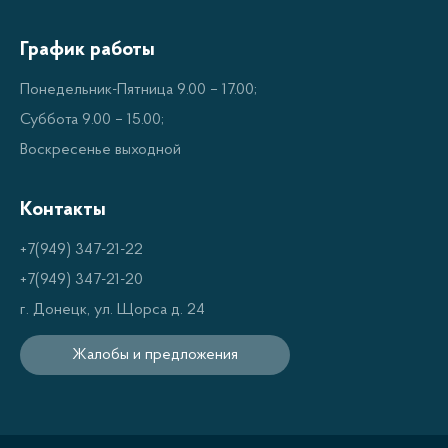
подходят к любому интерьеру и могут отлично
дополнить дизайн Вашей кухни.
График работы
Понедельник-Пятница 9.00 – 17.00;
Функциональность
Суббота 9.00 – 15.00;
Воскресенье выходной
Духовые шкафы Oasis имеют превосходные
функции, такие как цифровые дисплеи для
Контакты
управления температурой и программирования
режимов работы. В некоторых моделях есть
+7(949) 347-21-22
функция автоматической регулировки
+7(949) 347-21-20
температуры, которая позволяет Вам
г. Донецк, ул. Щорса д. 24
автоматически интенсивно или медленно
Жалобы и предложения
приготовить еду. Они также имеют
энергосберегающие технологии, которые помогут
Вам сэкономить на электроэнергии. Кроме того,