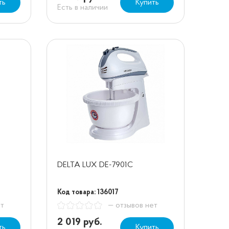
ть
Купить
Есть в наличии
DELTA LUX DE-7901C
Код товара: 136017
ет
— отзывов нет
2 019 руб.
ть
Купить