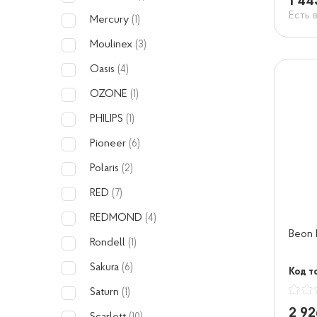
1 44
Есть 
Mercury
(1)
Moulinex
(3)
Oasis
(4)
OZONE
(1)
PHILIPS
(1)
Pioneer
(6)
Polaris
(2)
RED
(7)
REDMOND
(4)
Beon
Rondell
(1)
Sakura
(6)
Код т
Saturn
(1)
2 92