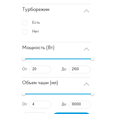
упроща
Турборежим
Хара
Есть
Нет
Стацион
Однако
Мощность (Вт)
Мо
Об
От:
До:
по
На
Объем чаши (мл)
На
об
От:
До: