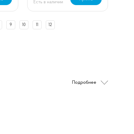
Есть в наличии
9
10
11
12
Подробнее
дназначенное для смешивания различных
ля использования на предприятиях
х заведениях. Стационарные миксеры
юбой консистенции, что значительно