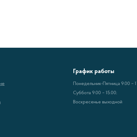
мущества использования
зование стационарных миксеров в работе кухни имеет р
ономия времени – миксеры позволяют быстро смешивать
иготовление блюд;
вномерное смешивание – благодаря специальным насад
вномерное распределение ингредиентов;
График работы
рокий спектр применения – миксеры могут использоват
не
Понедельник-Пятница 9.00 – 17
ста, кремов, соусов и других продуктов;
Суббота 9.00 – 15.00;
остота в обслуживании – стационарные миксеры легко 
а
Воскресенье выходной
оцесс ухода за оборудованием.
применяются