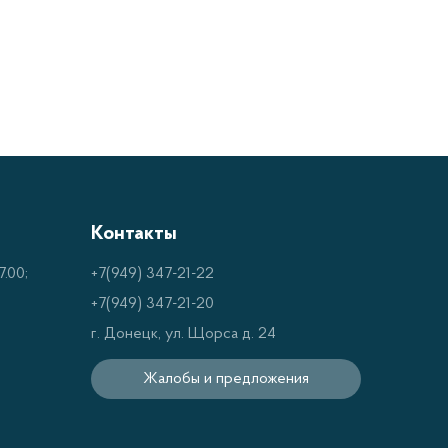
яд преимуществ:
 продукты, сокращая время на
кам и функциям, миксеры обеспечивают
Контакты
ься для приготовления различных типов
.00;
+7(949) 347-21-22
+7(949) 347-21-20
моются и обслуживаются, что упрощает
г. Донецк, ул. Щорса д. 24
Жалобы и предложения