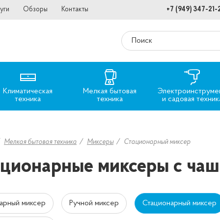
уги
Обзоры
Контакты
+7 (949) 347-21-
Климатическая
Мелкая бытовая
Электроинструме
техника
техника
и садовая техник
Мелкая бытовая техника
Миксеры
Стационарный миксер
ционарные миксеры с чаш
арный миксер
Ручной миксер
Стационарный миксер