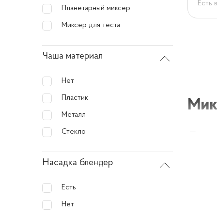
Есть 
Планетарный миксер
Миксер для теста
Чаша материал
Нет
Пластик
Мик
Металл
Стекло
Опис
Насадка блендер
Стацио
ингреди
Есть
обществ
Нет
обеспе