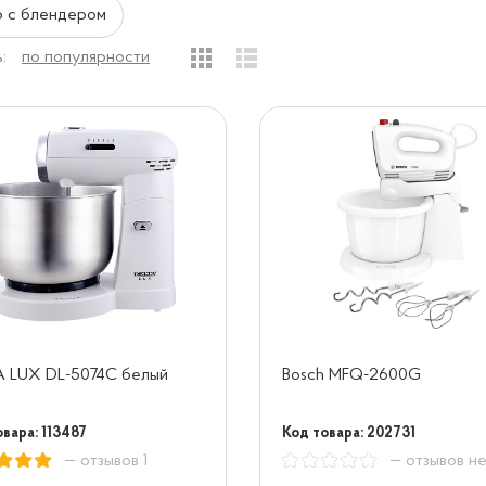
 с блендером
:
по популярности
A LUX DL-5074C белый
Bosch MFQ-2600G
вара: 113487
Код товара: 202731
— отзывов 1
— отзывов н