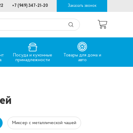
22
+7 (949) 347-21-20
Заказать звонок
нт
Посуда и кухонные
Товары для дома и
а
принадлежности
авто
ей
Миксер с металлической чашей