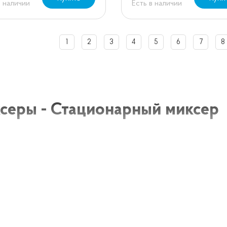
в наличии
Есть в наличии
1
2
3
4
5
6
7
8
серы - Стационарный миксер
ание товаров
нарные миксеры – это эффективное оборудование, пре
ентов при приготовлении пищи. Они отлично подходят д
енного питания, в кафе, ресторанах, пекарнях и други
чивают равномерное и быстрое смешивание продуктов л