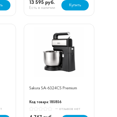
13 595 руб.
ть
Купить
Есть в наличии
Sakura SA-6324CS Premium
Код товара: 185856
ет
— отзывов нет