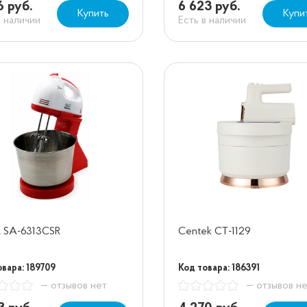
6 руб.
6 623 руб.
Купить
Купи
в наличии
Есть в наличии
a SA-6313CSR
Centek CT-1129
овара: 189709
Код товара: 186391
— отзывов нет
— отзывов н