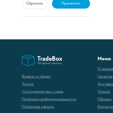
Преи
Сбросить
Применить
Исполь
Эк
пр
Ра
ра
Меню
Ши
О магази
те
Гарантия
Возврат и обмен
Пр
Доставк
Услуги
пр
Оплата
Сотрудничество с нами
Обзоры
Политика конфиденциальности
Где 
Контакты
Публичная оферта