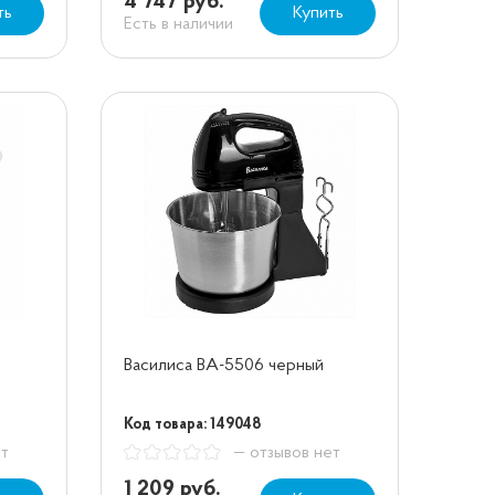
4 747 руб.
ть
Купить
Есть в наличии
Василиса ВА-5506 черный
Код товара: 149048
ет
— отзывов нет
1 209 руб.