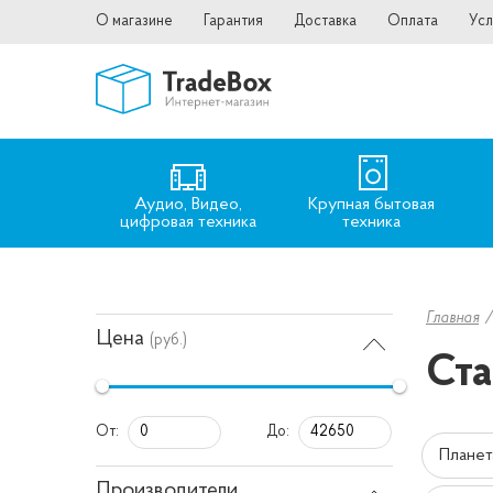
О магазине
Гарантия
Доставка
Оплата
Усл
Аудио, Видео,
Крупная бытовая
цифровая техника
техника
Главная
Цена
(руб.)
Ста
От:
До:
Планет
Производители