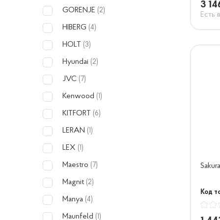
3 14
GORENJE
(2)
Есть 
HIBERG
(4)
HOLT
(3)
Hyundai
(2)
JVC
(7)
Kenwood
(1)
KITFORT
(6)
LERAN
(1)
LEX
(1)
Maestro
(7)
Sakur
Magnit
(2)
Код т
Manya
(4)
Maunfeld
(1)