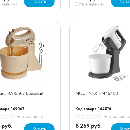
Купить
Купи
в наличии
Есть в наличии
иса ВА-5507 бежевый
MOULINEX HM464110
овара: 149047
Код товара: 144074
— отзывов нет
— отзывов н
8 руб.
8 269 руб.
Купить
Купи