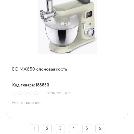
BQ MX850 слоновая кость
Код товара: 185853
— отзывов нет
Нет в наличии
1
2
3
4
5
6