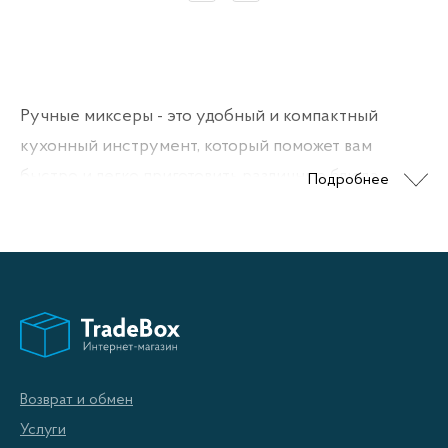
Ручные миксеры - это удобный и компактный
кухонный инструмент, который поможет вам
быстро и легко приготовить различные блюда.
Подробнее
Благодаря своей простоте и функциональности,
ручные миксеры являются незаменимым
помощником на кухне для приготовления теста,
кремов, соусов, и других блюд.
Преимущества ручных
миксеров:
Возврат и обмен
Услуги