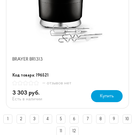
BRAYER BR1313
Код товара: 196521
— отзывов нет
3 303 руб.
Купить
Есть в наличии
1
2
3
4
5
6
7
8
9
10
11
12