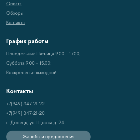
Оплата
Отбивные молотки с металлической головкой
Обзоры
– классический вариант, который идеально
Контакты
подходит для размягчения мяса и рыбы.
Отбивные молотки с пластиковой головкой
–
График работы
более легкие и удобные в использовании, но
могут быть менее эффективными при
Понедельник-Пятница 9.00 – 17.00;
отбивании более толстых кусков мяса.
Суббота 9.00 – 15.00;
Воскресенье выходной
Отбивные молотки с текстурированной
поверхностью головки
– такие модели
Контакты
помогают создать красивый рисунок на
поверхности мяса и ускоряют процесс
+7(949) 347-21-22
приготовления.
+7(949) 347-21-20
г. Донецк, ул. Щорса д. 24
Преимущества использования
Жалобы и предложения