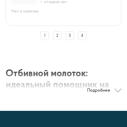
— отзывов нет
Нет в наличии
1
2
3
4
Отбивной молоток:
идеальный помощник на
Подробнее
кухне
Отбивной молоток – это один из неотъемлемых
инструментов на кухне для приготовления