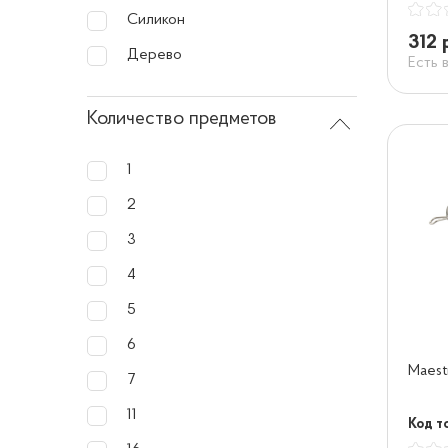
Силикон
312 
Дерево
Есть 
Количество предметов
1
2
3
4
5
6
Maest
7
11
Код т