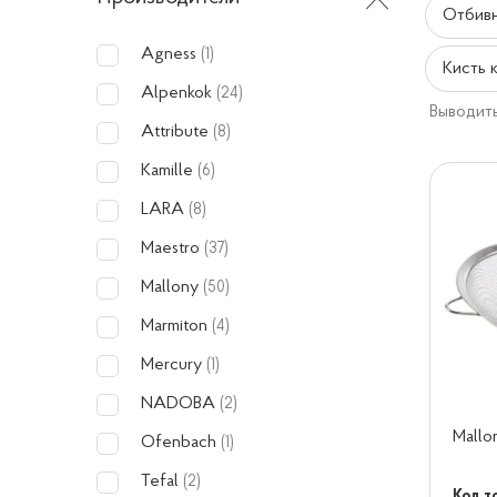
Отбив
Agness
(1)
Кисть 
Alpenkok
(24)
Выводить
Attribute
(8)
Kamille
(6)
LARA
(8)
Maestro
(37)
Mallony
(50)
Marmiton
(4)
Mercury
(1)
NADOBA
(2)
Mallo
Ofenbach
(1)
Tefal
(2)
Код т