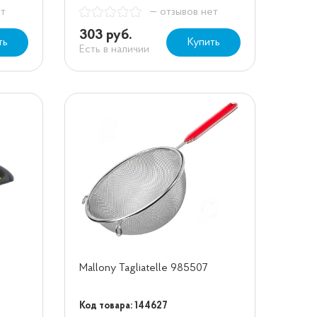
ет
— отзывов нет
303 руб.
ть
Купить
Есть в наличии
Mallony Tagliatelle 985507
Код товара: 144627