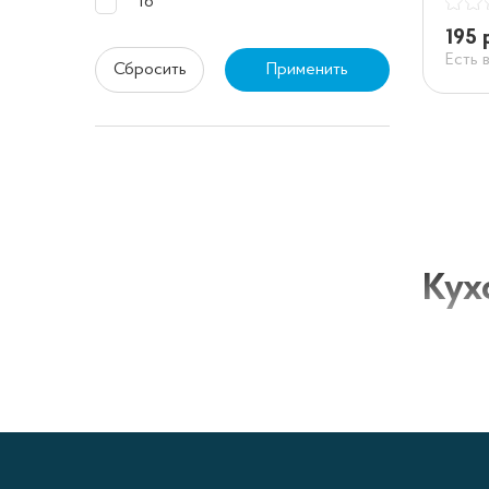
16
195 
Есть 
Сбросить
Применить
Кух
Дуршлаг
твердых
различн
на кухн