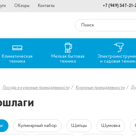
уги
Обзоры
Контакты
+7 (949) 347-21-
Климатическая
Мелкая бытовая
Электроинструме
техника
техника
и садовая техник
Посуда и кухонные принадлежности
Кухонные принадлежности
Ду
ршлаги
аг
Кулинарный набор
Щипцы
Шумовка