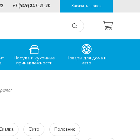
22
+7 (949) 347-21-20
Заказать звонок
нт
Посуда и кухонные
Товары для дома и
а
принадлежности
авто
ршлаг
Скалка
Сито
Половник