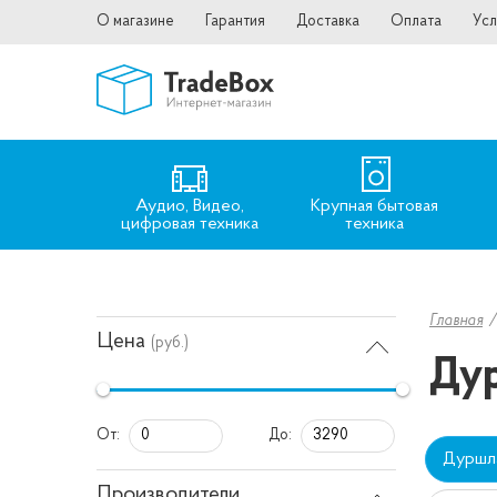
О магазине
Гарантия
Доставка
Оплата
Усл
Аудио, Видео,
Крупная бытовая
цифровая техника
техника
Главная
Цена
(руб.)
Ду
От:
До:
Дуршл
Производители