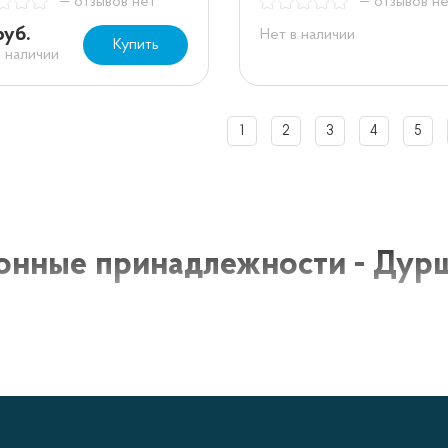
— отзывов нет
— отзывов н
руб.
Нет в наличии
Купить
в наличии
1
2
3
4
5
онные принадлежности - Дур
 – это один из неотъемлемых предметов любой кухни. О
 частичек пищи, таких как овощи, макароны или другие
ых размерах, формах и материалах, что позволяет выбр
е.