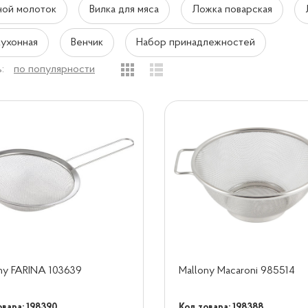
ной молоток
Вилка для мяса
Ложка поварская
кухонная
Венчик
Набор принадлежностей
:
по популярности
ny FARINA 103639
Mallony Macaroni 985514
овара: 198390
Код товара: 198388