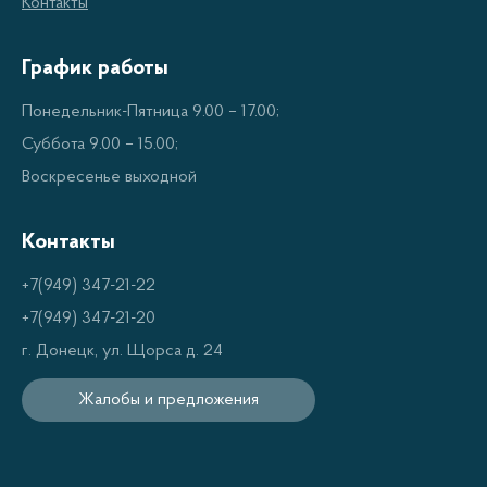
Контакты
равномерного подогрева. Они также имеют
прочные алюминиевые корпуса, которые
График работы
предотвращают преждевременное истончение.
Понедельник-Пятница 9.00 – 17.00;
Кексницы BQ поставляются в диапазоне цен от
Суббота 9.00 – 15.00;
2500 до 3500 рублей.
Воскресенье выходной
Орешницы BQ
Контакты
+7(949) 347-21-22
Орешницы BQ представляют собой прочные и
+7(949) 347-21-20
долговечные приборы для приготовления орешков.
г. Донецк, ул. Щорса д. 24
Они идеально подходят для домашнего
использования и имеют широкий выбор размеров и
Жалобы и предложения
профилей. Орешницы BQ оснащены
функциональными ручками для удобства и