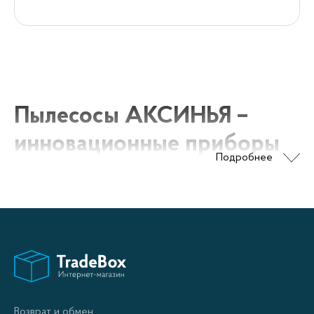
Пылесосы АКСИНЬЯ –
инновационные приборы
Подробнее
для качественной уборки
Пылесосы АКСИНЬЯ – это надежные и
эффективные устройства для домашней уборки.
Оснащены мощными двигателями, позволяющими
достичь идеальной чистоты и порядка по
минимальным затратам времени. Наши приборы
Возврат и обмен