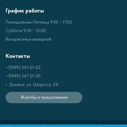
позволяют применять приборы для уборки
График работы
любых поверхностей.
Понедельник-Пятница 9.00 – 17.00;
Система фильтрации позволяет захватывать
Суббота 9.00 – 15.00;
даже мелкие частицы пыли.
Воскресенье выходной
Автоматическое отсоединение пыли и грязи
обеспечивает максимальный комфорт при
Контакты
работе.
+7(949) 347-21-22
Надежные моторы и силовые компоненты
+7(949) 347-21-20
обеспечивают длительный срок службы.
г. Донецк, ул. Щорса д. 24
Широкий ассортимент продукции
Жалобы и предложения
АКСИНЬЯ
В нашем ассортименте представлены модели на