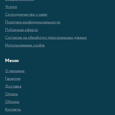
оснащены самыми современными фильтрами, а
Услуги
также инновационными системами
Сотрудничество с нами
автоматического отсоединения пыли и грязи. В
Политика конфиденциальности
нашем ассортименте представлены модели для
Публичная оферта
качественной уборки любых помещений, от
Согласие на обработку персональных данных
маленьких квартир до крупных торговых центров.
Использование cookie
Основные преимущества
Меню
пылесосов АКСИНЬЯ
О магазине
Гарантия
Высокая мощность и отличный подъем силы
Доставка
позволяют осуществлять уборку быстро и
Оплата
эффективно.
Обзоры
Дополнительные аксессуары, включая
Контакты
мощные щетки и пылесосные сумки,