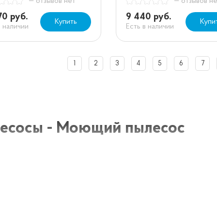
— отзывов нет
— отзывов н
70 руб.
9 440 руб.
Купить
Купи
в наличии
Есть в наличии
1
2
3
4
5
6
7
есосы - Моющий пылесос
 пылесос - это инновационное устройство, сочетающее
стителя. Он позволяет не только удалять пыль и грязь, 
ьзованием пара и специальных моющих растворов. Такой
истоту и заботится о здоровье своего дома.