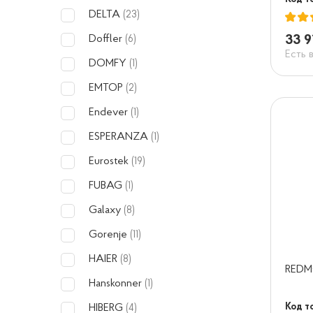
DELTA
(23)
33 9
Doffler
(6)
Есть 
DOMFY
(1)
EMTOP
(2)
Endever
(1)
ESPERANZA
(1)
Eurostek
(19)
FUBAG
(1)
Galaxy
(8)
Gorenje
(11)
HAIER
(8)
REDM
Hanskonner
(1)
Код т
HIBERG
(4)