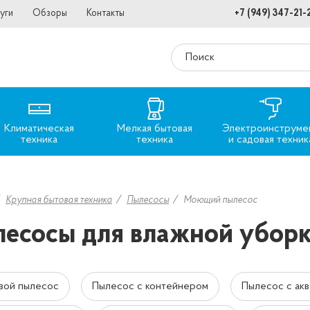
уги
Обзоры
Контакты
+7 (949) 347-21-
Климатическая
Мелкая бытовая
Электроинструме
техника
техника
и садовая техник
Крупная бытовая техника
Пылесосы
Моющий пылесос
есосы для влажной убор
вой пылесос
Пылесос с контейнером
Пылесос с ак