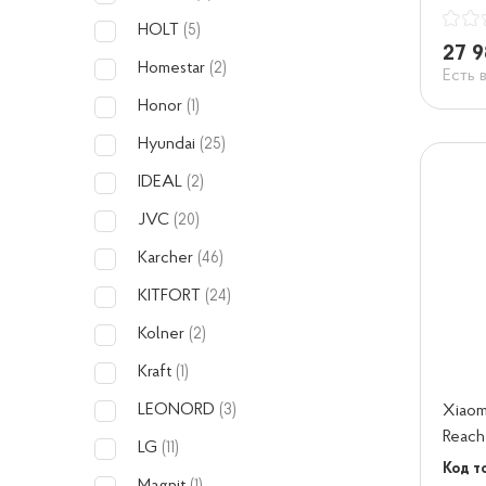
HOLT
(5)
27 9
Homestar
(2)
Есть 
Honor
(1)
Hyundai
(25)
IDEAL
(2)
JVC
(20)
Karcher
(46)
KITFORT
(24)
Kolner
(2)
Kraft
(1)
LEONORD
Xiaom
(3)
Reach
LG
(11)
Код то