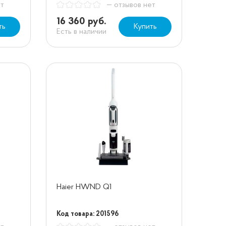
ет
— отзывов нет
16 360 руб.
ть
Купить
Есть в наличии
Haier HWND Q1
Код товара: 201596