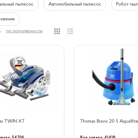
альный пылесос
Автомобильный пылесос
Робот пы
овеник
:
по популярности
as TWIN XT
Thomas Bravo 20 S Aquafilte
овара: 54704
Код товара: 41418