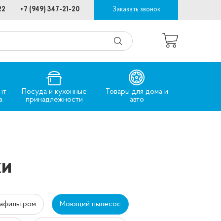
22
+7 (949) 347-21-20
Заказать звонок
нт
Посуда и кухонные
Товары для дома и
а
принадлежности
авто
ки
вафильтром
Моющий пылесос