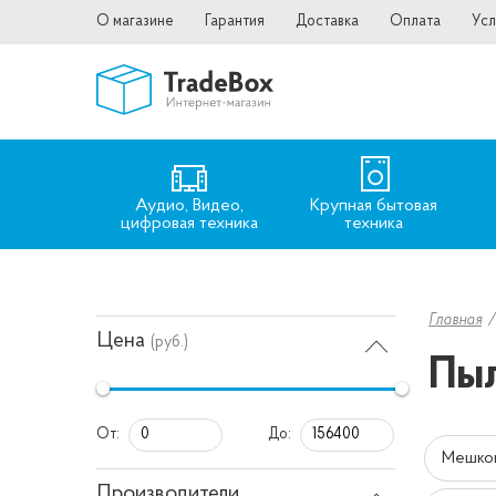
О магазине
Гарантия
Доставка
Оплата
Усл
Аудио, Видео,
Крупная бытовая
цифровая техника
техника
Главная
Цена
(руб.)
Пыл
От:
До:
Мешко
Производители