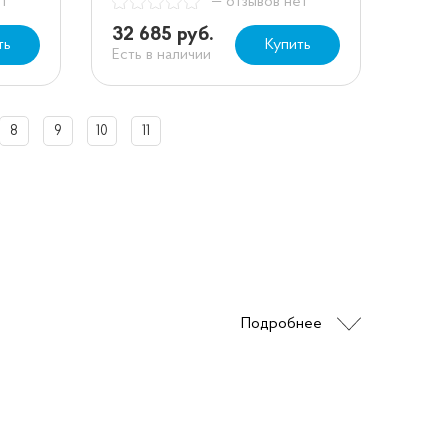
ет
— отзывов нет
32 685 руб.
ть
Купить
Есть в наличии
8
9
10
11
Подробнее
 в себе функции обычного пылесоса и
но и проводить глубокую очистку поверхностей
 пылесос идеально подходит для тех, кто