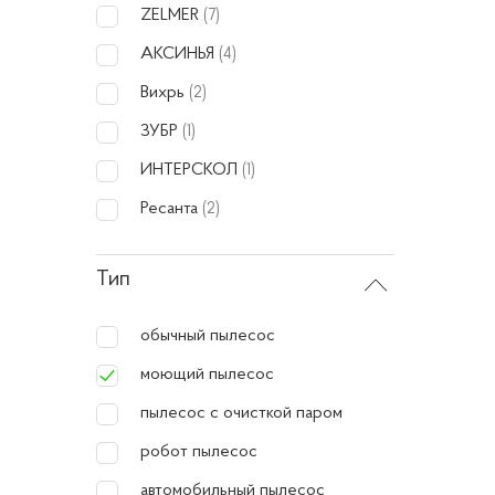
ZELMER
(7)
Преи
АКСИНЬЯ
(4)
Вихрь
(2)
Гл
ЗУБР
(1)
ба
ИНТЕРСКОЛ
(1)
Ун
за
Ресанта
(2)
Эк
Тип
Бе
ка
обычный пылесос
Эф
моющий пылесос
Как 
пылесос с очисткой паром
робот пылесос
При вы
автомобильный пылесос