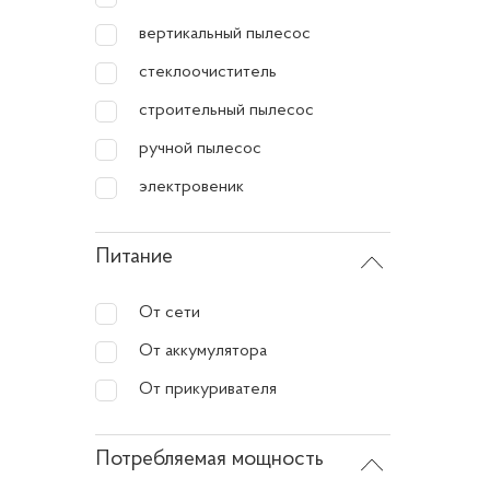
вертикальный пылесос
Мо
стеклоочиститель
Об
строительный пылесос
Фу
ручной пылесос
Пр
электровеник
На
те
Питание
Попу
От сети
От аккумулятора
На рын
От прикуривателя
популя
Потребляемая мощность
Ka