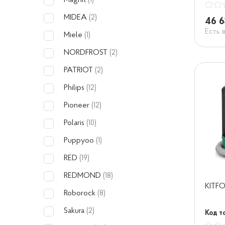
Magnit
(1)
MIDEA
(2)
46 6
Есть 
Miele
(1)
NORDFROST
(2)
PATRIOT
(2)
Philips
(12)
Pioneer
(12)
Polaris
(10)
Puppyoo
(1)
RED
(19)
REDMOND
(18)
KITFO
Roborock
(8)
Sakura
(2)
Код т