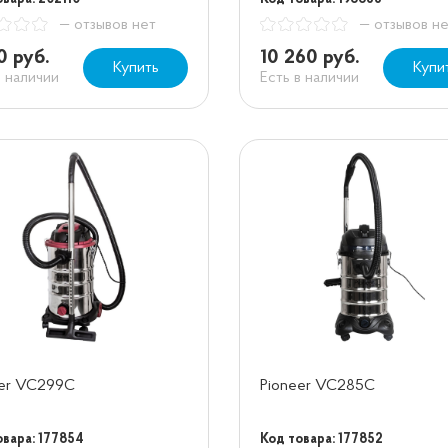
— отзывов нет
— отзывов н
0 руб.
10 260 руб.
Купить
Купи
в наличии
Есть в наличии
eer VC299C
Pioneer VC285C
овара: 177854
Код товара: 177852