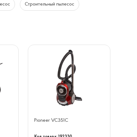
лесос
Строительный пылесос
Pioneer VC351C
Код товара: 192330