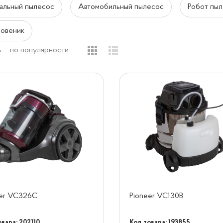
альный пылесос
Автомобильный пылесос
Робот пы
овеник
:
по популярности
eer VC326C
Pioneer VC130B
вара: 202110
Код товара: 193855