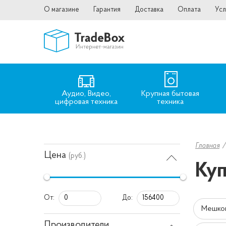
О магазине
Гарантия
Доставка
Оплата
Усл
Аудио, Видео,
Крупная бытовая
цифровая техника
техника
Главная
Цена
(руб.)
Куп
От:
До:
Мешко
Производители