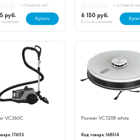
— отзывов нет
— отзывов н
5 руб.
6 150 руб.
Купить
Купи
в наличии
Есть в наличии
eer VC360C
Pioneer VC720R white
вара: 176113
Код товара: 168514