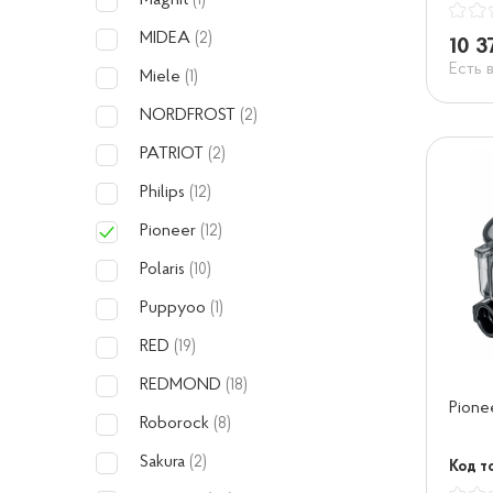
Magnit
(1)
MIDEA
(2)
10 3
Есть 
Miele
(1)
NORDFROST
(2)
PATRIOT
(2)
Philips
(12)
Pioneer
(12)
Polaris
(10)
Puppyoo
(1)
RED
(19)
REDMOND
(18)
Pion
Roborock
(8)
Sakura
(2)
Код то