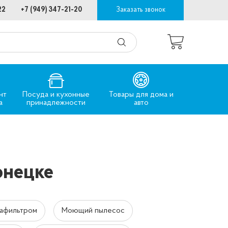
22
+7 (949) 347-21-20
Заказать звонок
нт
Посуда и кухонные
Товары для дома и
а
принадлежности
авто
онецке
вафильтром
Моющий пылесос