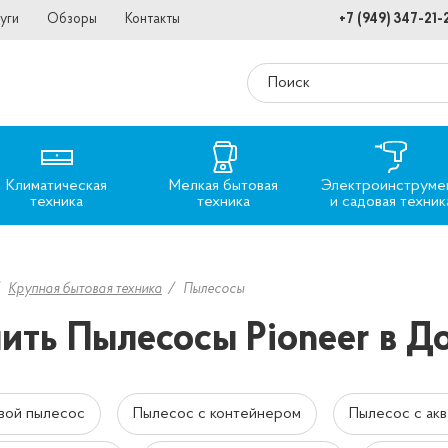
уги
Обзоры
Контакты
+7 (949) 347-21-
Климатическая
Мелкая бытовая
Электроинструме
техника
техника
и садовая техник
Крупная бытовая техника
Пылесосы
ить Пылесосы Pioneer в Д
вой пылесос
Пылесос с контейнером
Пылесос с ак