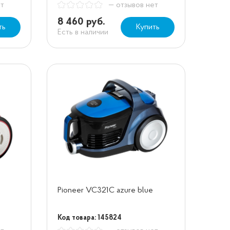
ет
— отзывов нет
8 460 руб.
ть
Купить
Есть в наличии
Pioneer VC321C azure blue
Код товара: 145824