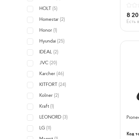
HOLT
(5)
8 20
Homestar
(2)
Есть 
Honor
(1)
Hyundai
(25)
IDEAL
(2)
JVC
(20)
Karcher
(46)
KITFORT
(24)
Kolner
(2)
Kraft
(1)
LEONORD
Pion
(3)
LG
(11)
Код то