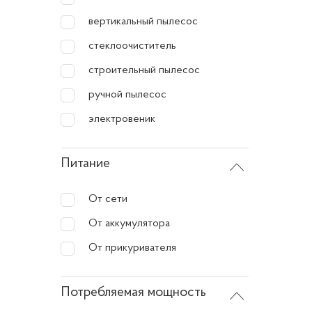
Исполь
вертикальный пылесос
Бы
стеклоочиститель
Оч
строительный пылесос
Пр
ручной пылесос
Эк
электровеник
Пр
Питание
Пы
От сети
Наша
От аккумулятора
Наша пр
От прикуривателя
вращен
регулир
Потребляемая мощность
мешки, 