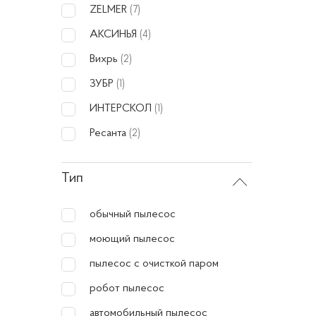
высокую
ZELMER
(7)
дополн
АКСИНЬЯ
(4)
Вихрь
(2)
Дост
ЗУБР
(1)
ИНТЕРСКОЛ
(1)
Мо
Ресанта
(2)
Вы
Уд
Тип
Вс
Пы
обычный пылесос
На
моющий пылесос
пылесос с очисткой паром
Преи
робот пылесос
автомобильный пылесос