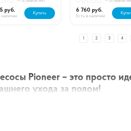
— отзывов нет
— отзывов н
5 руб.
6 760 руб.
Купить
Купи
в наличии
Есть в наличии
1
2
3
4
есосы Pioneer – это просто и
ашнего ухода за полом!
ы Pioneer – это профессиональная продукция для домаш
ое решение для вашего домашнего комфорта и долголет
ь, для быстрого и эффективного извлечения пыли, гряз