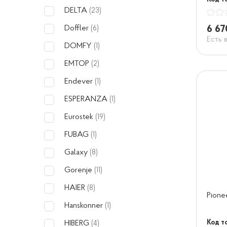
DELTA
(23)
6 67
Doffler
(6)
Есть 
DOMFY
(1)
EMTOP
(2)
Endever
(1)
ESPERANZA
(1)
Eurostek
(19)
FUBAG
(1)
Galaxy
(8)
Gorenje
(11)
HAIER
(8)
Pion
Hanskonner
(1)
Код т
HIBERG
(4)