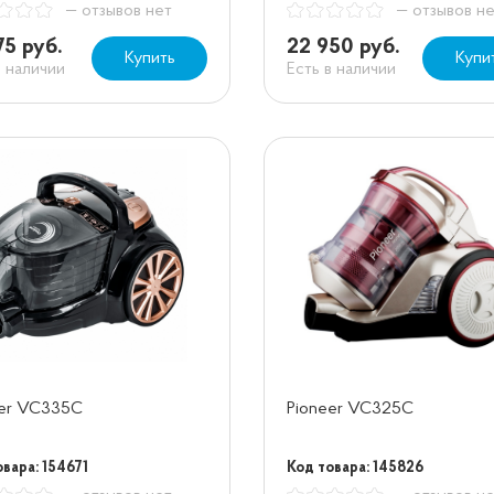
— отзывов нет
— отзывов н
75 руб.
22 950 руб.
Купить
Купи
в наличии
Есть в наличии
eer VC335C
Pioneer VC325C
вара: 154671
Код товара: 145826