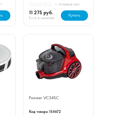
ет
— отзывов нет
11 275 руб.
ть
Купить
Есть в наличии
Pioneer VC345C
Код товара: 154672