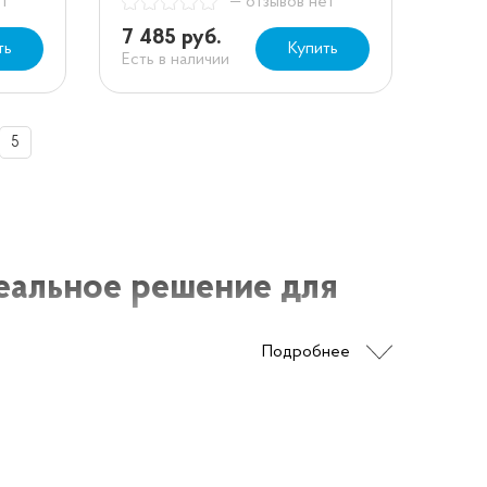
ет
— отзывов нет
7 485 руб.
ть
Купить
Есть в наличии
5
деальное решение для
Подробнее
него ухода за полом. Она предлагает просто
ия вашего пола. Эти пылесосы имеют высокую
и и других загрязнений. Они также имеют