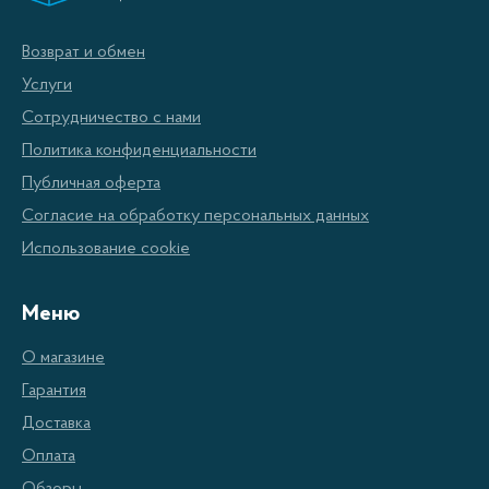
бытовые кондиционеры, выпуск vrf и чиллер систем
кондиционирования, а также производство современных
Возврат и обмен
мультизональных систем. Вся выпускаемая продукция
Услуги
разрабатывается собственным научно-исследовательским
Сотрудничество с нами
центром, который существует с 1999 года. Стоит
Политика конфиденциальности
отметить, что Мидеа тесно сотрудничает с Toshiba и они
Публичная оферта
имеют совместное предприятие по выпуску
Согласие на обработку персональных данных
компрессоров Toshiba, а также с 2015 года создана
Использование cookie
совместная производственная платформа Midea с Carrier.
Ежегодно инженеры Мидеа получают более 20 патентов
Меню
на свои разработки, что позволяет наращивать объем
О магазине
производства обновлённых и усовершенствованных серий
Гарантия
климатической техники. На сегодняшний день Midea
Доставка
является мировым лидером в области производства
Оплата
климатических систем, благодаря наличию множества