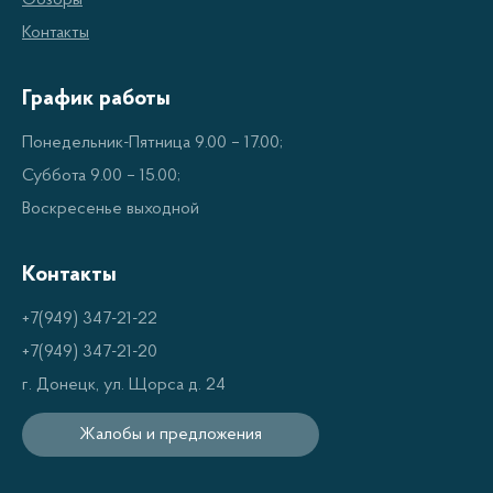
Обзоры
профессиональных производственных линий и научно-
Контакты
технических институтов. Высокий технологический
уровень предприятия подтверждает наличие
График работы
сертификации CRAA для 5 линеек коммерческих
кондиционеров, а таким количеством не может
Понедельник-Пятница 9.00 – 17.00;
похвастаться ни одно производственное предприятие в
Суббота 9.00 – 15.00;
Китае. Мидеа постоянно ставит для себя и своих
Воскресенье выходной
инженеров самые амбициозные цели и успешно их
достигает.
Контакты
+7(949) 347-21-22
+7(949) 347-21-20
г. Донецк, ул. Щорса д. 24
Модельный ряд кондиционеров Мидея включает в себя:
Жалобы и предложения