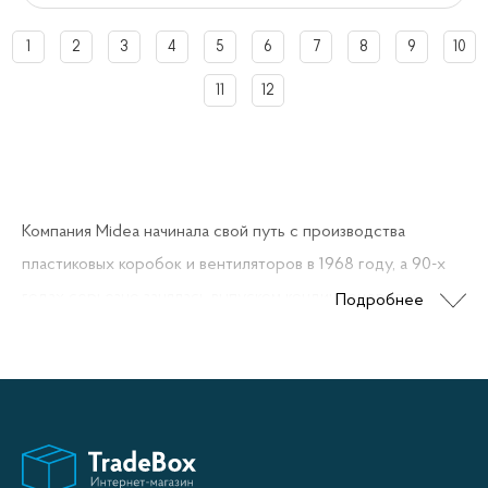
1
2
3
4
5
6
7
8
9
10
11
12
Компания Midea начинала свой путь с производства
пластиковых коробок и вентиляторов в 1968 году, а 90-х
годах серьезно занялась выпуском кондиционеров и
Подробнее
вскоре стала одним из лидеров в своей отрасли по
разработке и внедрению инновационных технологий. С
этого времени производство кондиционеров является
основным видом деятельности компании, и она освоила
такие технологии как интеграция генератора кислорода в