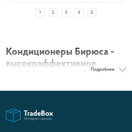
1
2
3
4
5
Кондиционеры Бирюса -
высокоэффективное
Подробнее
охлаждение и отапливание
Кондиционеры Бирюса – это надежное и
эффективное охлаждение и отапливание вашего
дома или офиса. Установка производится
профессиональными монтажниками в
соответствии с вашими предпочтениями и