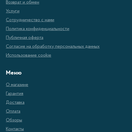
Возврат и обмен
потребностями. Кондиционеры Бирюса – это
Услуги
долгосрочное и экономичное решение, которое
Сотрудничество с нами
обеспечивает высокую эффективность и качество.
Политика конфиденциальности
Они предлагают множество преимуществ,
Публичная оферта
позволяющих легко и эффективно регулировать
Согласие на обработку персональных данных
температуру в помещении.
Использование cookie
Преимущества
Меню
кондиционеров Бирюса
О магазине
Гарантия
Энергосберегающие решения – высокая
Доставка
эффективность и низкое потребление
Оплата
энергии.
Обзоры
Высокая надежность и качество
Контакты