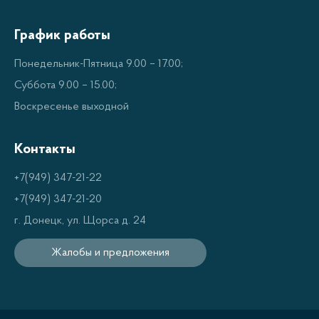
производительности.
График работы
Возможность регулировать температуру и
влажность в помещении.
Понедельник-Пятница 9.00 – 17.00;
Защита от пыли и бактерий.
Суббота 9.00 – 15.00;
Воскресенье выходной
Надежный и долговечный механизм
управления.
Контакты
Экономичные решения с длительным сроком
службы.
+7(949) 347-21-22
+7(949) 347-21-20
Типы кондиционеров
г. Донецк, ул. Щорса д. 24
Бирюса
Жалобы и предложения
Кондиционеры Бирюса предлагают большой выбор