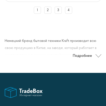
1
2
3
4
Немецкий бренд бытовой техники Kraft производит всю
свою продукцию в Китае, на заводе, который работает в
соответствии с высокими европейскими стандартами
Подробнее
качества. Такой подход позволяет компании успешно
конкурировать с более именитыми брендами, имея
оптимальное соотношение качества и цены кондиционера.
Климатическая техника Крафт отвечает международным
требованиям и подходит для помещений самой разной
площади, от малогабаритных квартир до офисных и
торговых залов.