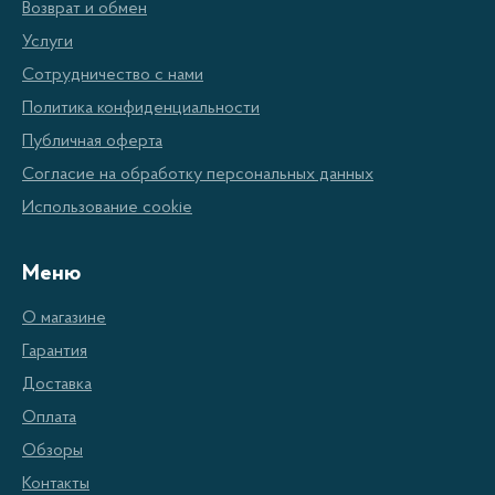
Возврат и обмен
Услуги
Сотрудничество с нами
Политика конфиденциальности
В сплит-системах Kraft реализованы все современные
Публичная оферта
функции, такие как Follow me, которая через датчик на
Согласие на обработку персональных данных
пульте управления передает на кондиционер
Использование cookie
информацию о реальном температурном режиме в
комнате, что позволяет устройству отрегулировать
Меню
мощность охлаждения и отрегулировать температуру в
О магазине
помещении. Функция Self clean отвечает за удаление
Гарантия
излишней влаги из внутреннего блока и предотвращает
Доставка
образование плесени.
Оплата
Обзоры
Контакты