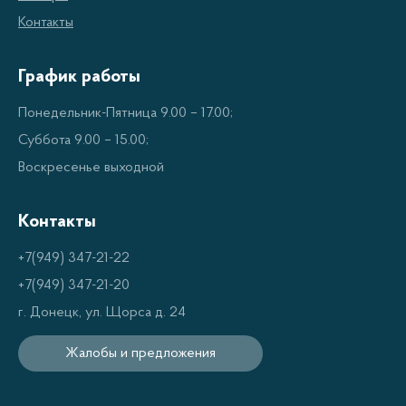
Контакты
Высокая мощность. Пневматические
гайковерты обладают большей силой
График работы
крутящего момента, что позволяет легко
затягивать или откручивать крепежи любой
Понедельник-Пятница 9.00 – 17.00;
сложности.
Суббота 9.00 – 15.00;
Долговечность. Без износа двигателя и
Воскресенье выходной
безопасности при работе антискользящее
Контакты
покрытие.
Надежность. Пневматический гайковёрт не
+7(949) 347-21-22
перегревается, что обеспечивает стабильную
+7(949) 347-21-20
и непрерывную работу.
г. Донецк, ул. Щорса д. 24
Удобство в использовании. Легкий вес и
Жалобы и предложения
эргономичный дизайн делают его удобным в
работе даже на длительных сроках.