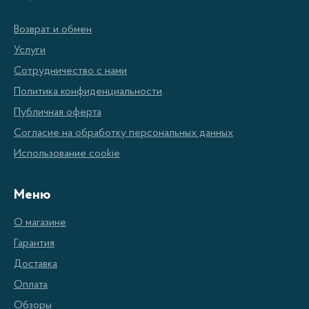
надежным устройством для проведения различных
Возврат и обмен
видов работ. В этой категории товаров вы найдете
Услуги
разнообразные модели пневматических
Сотрудничество с нами
гайковёртов, которые отличаются по
Политика конфиденциальности
характеристикам, мощности и размерам.
Публичная оферта
Согласие на обработку персональных данных
Преимущества
Использование cookie
пневматического
Меню
гайковёрта
О магазине
Гарантия
Использование пневматического гайковерта имеет
Доставка
ряд преимуществ по сравнению с электрическими
Оплата
инструментами:
Обзоры