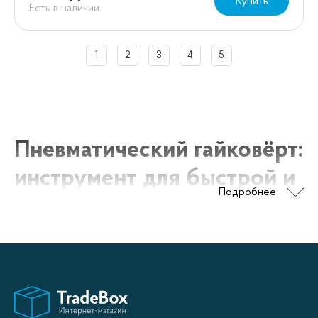
Купить
Есть в наличии
1
2
3
4
5
Пневматический гайковёрт:
инструмент для быстрой и
Подробнее
удобной работы
Пневматический гайковёрт - это эффективный
инструмент, который используется для затягивания
или откручивания гаек и болтов. Он работает за
счет сжатого воздуха, что делает его мощным и