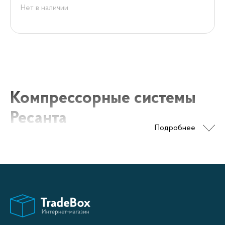
Нет в наличии
Компрессорные системы
Ресанта
Подробнее
Компрессорные системы Resanta отличаются
надежностью, долговечностью и простотой в
обслуживании. У нас в продаже представлено
широкое ассортимент компрессоров Ресанта с
различными производительностями, которые могут