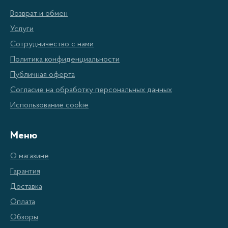
быть использованы для осуществления работ по
Возврат и обмен
ремонту и техническому обслуживанию
Услуги
пневмоинструмента. Все предлагаемые
Сотрудничество с нами
компрессоры Resanta применяются для питания
Политика конфиденциальности
пневмоинструмента давлением воздуха до 8 бар
Публичная оферта
(120 пси).
Согласие на обработку персональных данных
Использование cookie
Преимущества компрессоров
Resanta
Меню
Экономия электроэнергии благодаря высокой
О магазине
эффективности и продолжительному времени
Гарантия
работы.
Доставка
Надежность и долговечность благодаря
Оплата
использованию высококачественных
Обзоры