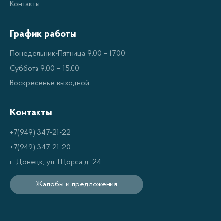
материалов и компонентов.
Контакты
Удобство и экономичность в эксплуатации.
График работы
Высокая производительность и мощность.
Понедельник-Пятница 9.00 – 17.00;
Низкие шумовые характеристики.
Суббота 9.00 – 15.00;
Воскресенье выходной
Типы компрессоров Resanta
Контакты
Вы можете выбрать подходящий компрессор
Resanta для ваших нужд из широкого ассортимента
+7(949) 347-21-22
доступных моделей. Наши компрессоры Resanta
+7(949) 347-21-20
представлены в следующих типах:
г. Донецк, ул. Щорса д. 24
Жалобы и предложения
Компрессоры с постоянным давлением.
Компрессоры с переменным давлением.