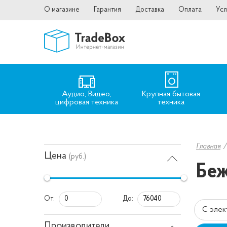
О магазине
Гарантия
Доставка
Оплата
Усл
Аудио, Видео,
Крупная бытовая
цифровая техника
техника
Главная
Цена
(руб.)
Беж
От:
До:
С эле
Производители