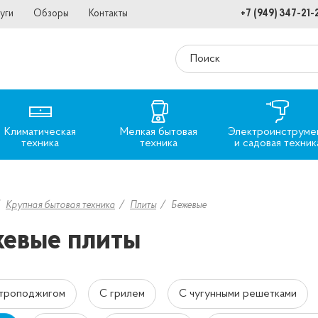
уги
Обзоры
Контакты
+7 (949) 347-21-
Климатическая
Мелкая бытовая
Электроинструме
техника
техника
и садовая техник
Крупная бытовая техника
Плиты
Бежевые
евые плиты
ктроподжигом
С грилем
С чугунными решетками