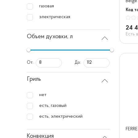
Beige
газовая
Код т
электрическая
24 4
Есть 
Объем духовки, л
От:
До:
Гриль
нет
есть, газовый
есть, электрический
FERRE
Конвекция