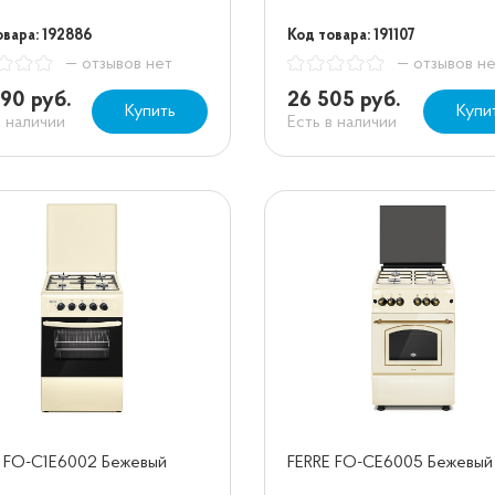
овара: 192886
Код товара: 191107
— отзывов нет
— отзывов н
90 руб.
26 505 руб.
Купить
Купи
в наличии
Есть в наличии
 FO-C1E6002 Бежевый
FERRE FO-CE6005 Бежевый