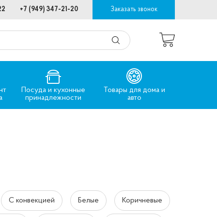
22
+7 (949) 347-21-20
Заказать звонок
нт
Посуда и кухонные
Товары для дома и
а
принадлежности
авто
С конвекцией
Белые
Коричневые