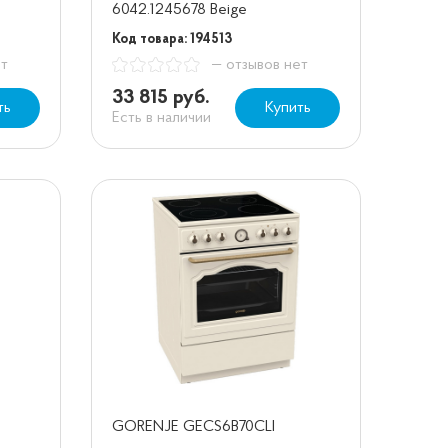
6042.1245678 Beige
Код товара: 194513
ет
— отзывов нет
33 815 руб.
ть
Купить
Есть в наличии
GORENJE GECS6B70CLI