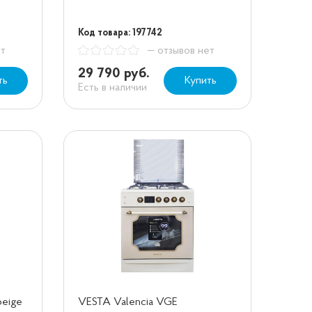
Код товара: 197742
ет
— отзывов нет
29 790 руб.
ть
Купить
Есть в наличии
beige
VESTA Valencia VGE