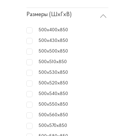
Размеры (ШхГхВ)
500х400х850
500х430х850
500х500х850
500х510х850
500х530х850
500x520x850
500х540х850
500x550x850
500х560х850
500х570х850