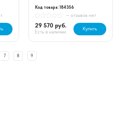
Код товара: 184356
ет
— отзывов нет
29 570 руб.
ть
Купить
Есть в наличии
7
8
9