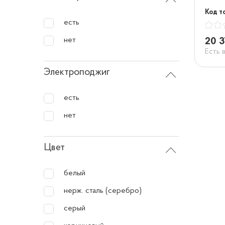
Код т
есть
нет
20 3
Есть 
Электроподжиг
есть
нет
Цвет
белый
нерж. сталь (серебро)
серый