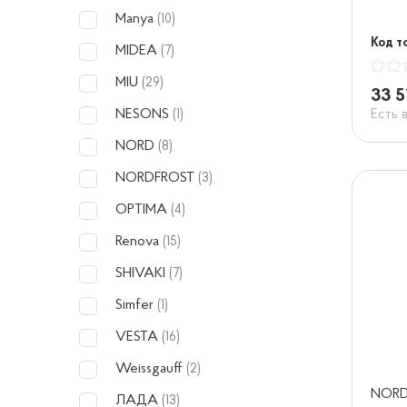
Manya
(10)
Код т
MIDEA
(7)
MIU
(29)
33 5
Есть 
NESONS
(1)
NORD
(8)
NORDFROST
(3)
OPTIMA
(4)
Renova
(15)
SHIVAKI
(7)
Simfer
(1)
VESTA
(16)
Weissgauff
(2)
NORD
ЛАДА
(13)