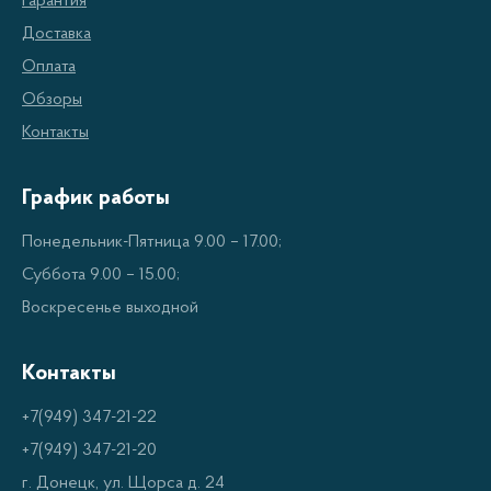
Гарантия
Преимущества комбинированных
Доставка
плит
Оплата
Обзоры
Универсальность - возможность использовать
Контакты
как газовую поверхность, так и
электрическую духовку.
График работы
Экономия места - компактные размеры плиты
Понедельник-Пятница 9.00 – 17.00;
подходят для небольших кухонь.
Суббота 9.00 – 15.00;
Разнообразие режимов приготовления - газ и
Воскресенье выходной
электричество позволяют готовить блюда
различными способами.
Контакты
Простота управления - четкие регуляторы
+7(949) 347-21-22
температуры и мощности обеспечивают
+7(949) 347-21-20
удобство приготовления.
г. Донецк, ул. Щорса д. 24