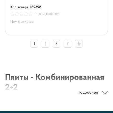
Код товара: 189398
— отзывов нет
Нет в наличии
1
2
3
4
5
Плиты - Комбинированная
2+2
Подробнее
Комбинированные плиты 2+2 представляют собой
универсальные кухонные приборы, сочетающие в