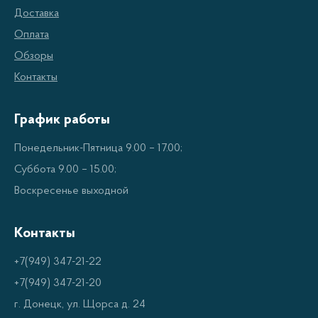
Доставка
удаления излишков кожи вокруг ногтей.
Оплата
Обзоры
3. Пилочка – использование пилочки поможет
Контакты
сделать ногтевую пластину ровной и гладкой.
График работы
4. Пушер для кутикулы – с его помощью можно
аккуратно отодвинуть кутикулу, не повредив ее.
Понедельник-Пятница 9.00 – 17.00;
Суббота 9.00 – 15.00;
5. Кусачки для кутикулы – удаляют более крупные
Воскресенье выходной
участки кожи вокруг ногтей.
Контакты
6. Пинцет – используется для более точной
+7(949) 347-21-22
корректировки и удаления мелких дефектов.
+7(949) 347-21-20
г. Донецк, ул. Щорса д. 24
7. Напильник для ногтей – помогает сделать ногти