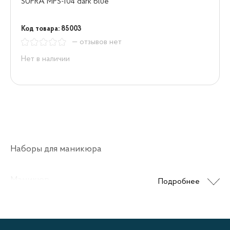
SUPRA MPS-104 dark blue
Код товара: 85003
— отзывов нет
Нет в наличии
Наборы для маникюра
Маникюр
Подробнее
Маникюрный набор – это удобный и практичный
комплект инструментов, необходимых для