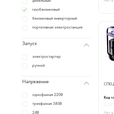
Нет в
дизельный
газобензиновый
бензиновый инверторный
портативная электростанция
Запуск
электростартер
ручной
Напряжение
СПЕЦ
однофазная 220В
Код т
трехфазная 380В
Нет в
24В