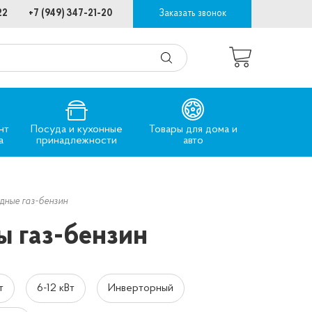
22
+7 (949) 347-21-20
Заказать звонок
нт
Посуда и кухонные
Товары для дома и
а
принадлежности
авто
дные газ-бензин
ы газ-бензин
т
6-12 кВт
Инверторный