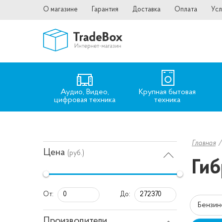
О магазине
Гарантия
Доставка
Оплата
Усл
Аудио, Видео,
Крупная бытовая
цифровая техника
техника
Главная
Цена
(руб.)
Гиб
От:
До:
Бензин
Производители