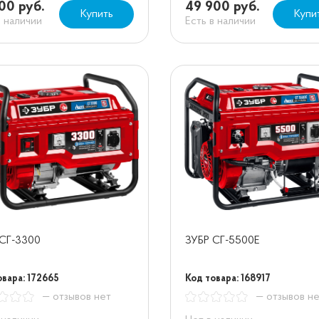
00 руб.
49 900 руб.
Купить
Купи
в наличии
Есть в наличии
 СГ-3300
ЗУБР СГ-5500Е
овара: 172665
Код товара: 168917
— отзывов нет
— отзывов н