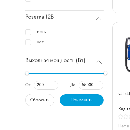
Розетка 12В
есть
нет
Выходная мощность (Вт)
От:
До:
СПЕЦ
Сбросить
Применить
Код т
Нет в