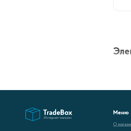
Эле
Гибридн
обеспе
выбором
Преи
Меню
Эк
О магази