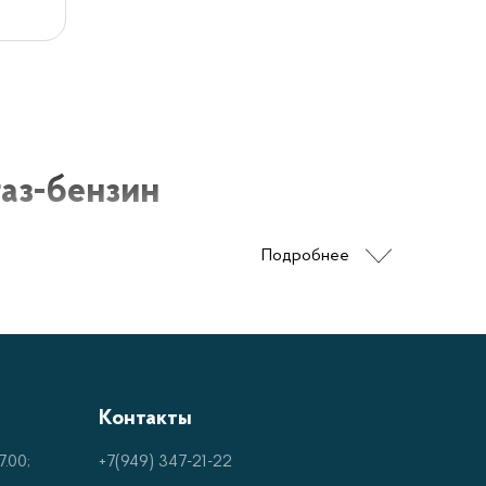
аз-бензин
Подробнее
 преимущества двух типов топлива,
и генераторы являются универсальным
словиях до применения в промышленных целях.
 электрогенераторов:
Контакты
о сократить расходы на топливо по
.00;
+7(949) 347-21-22