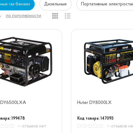
ные газ-бензин
Дизельные
Портативные электроста
:
по популярности
r DY6500LXA
Huter DY8000LX
овара: 199478
Код товара: 147093
— отзывов нет
— отзывов н