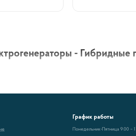
ктрогенераторы - Гибридные г
ые газ-бензиновые электрогенераторы сочетают в себе
чивая надежную работу и экономичное потребление. Эт
 для различных задач - от использования в домашних у
мущества гибридных газ-бензиновых
График работы
ономичность:
использование газа позволяет существенн
не
Понедельник-Пятница 9.00 – 17