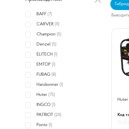
Гибрид
BAFF
(7)
Выводить
CARVER
(11)
Champion
(5)
Denzel
(5)
ELITECH
(1)
EMTOP
(1)
FUBAG
(8)
Hanskonner
(1)
Huter
(75)
Hute
INGCO
(1)
PATRIOT
Код т
(20)
Ponto
(1)