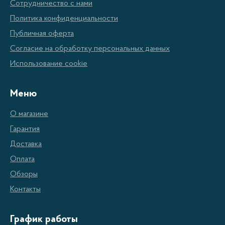
Сотрудничество с нами
различных задач.
Политика конфиденциальности
Публичная оферта
Преимущества
Согласие на обработку персональных данных
электрогенераторов мощностью
Использование cookie
6-12 кВт
Меню
Рассмотрим основные преимущества
электрогенераторов мощностью от 6 до 12 кВт:
О магазине
Гарантия
Достаточная мощность:
генераторы этого
Доставка
класса способны обеспечить питанием
Оплата
большинство бытовой и строительной
Обзоры
техники.
Контакты
Портативность:
большинство моделей данного
График работы
класса оборудованы колесами и удобными