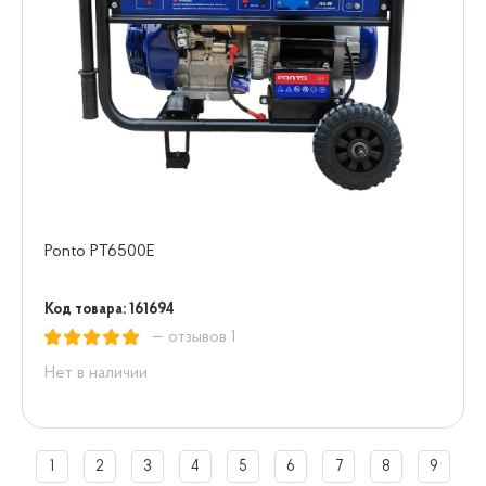
Ponto PT6500E
Код товара: 161694
— отзывов 1
Нет в наличии
1
2
3
4
5
6
7
8
9