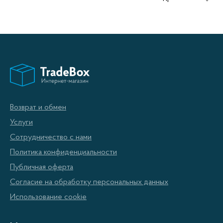
Centek - это известный производитель
автомагнитол, предлагающий широкий выбор
моделей для любого вкуса и бюджета. Компания
стремится обеспечить максимальное удобство и
комфорт при прослушивании музыки в автомобиле.
Основные преимущества
Возврат и обмен
Высокое качество звука.
Услуги
Устойчивость к влиянию внешних факторов.
Сотрудничество с нами
Политика конфиденциальности
Отличное соотношение цены и качества.
Публичная оферта
Удобная простая установка.
Согласие на обработку персональных данных
Большой выбор функций и форматов.
Использование cookie
Модельный ряд