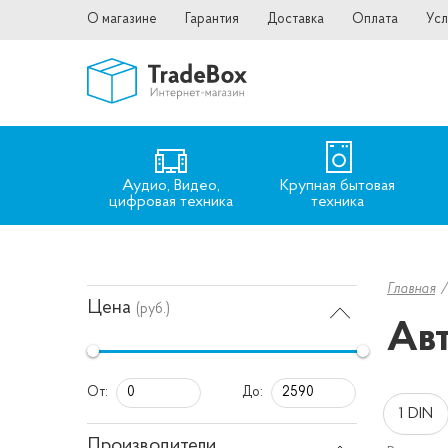
О магазине
Гарантия
Доставка
Оплата
Усл
Аудио, Видео,
Крупная бытовая
цифровая техника
техника
Главная
Цена
(руб.)
Авт
От:
До:
1 DIN
Производители