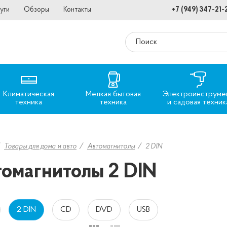
уги
Обзоры
Контакты
+7 (949) 347-21-
Климатическая
Мелкая бытовая
Электроинструме
техника
техника
и садовая техник
Товары для дома и авто
Автомагнитолы
2 DIN
омагнитолы 2 DIN
2 DIN
CD
DVD
USB