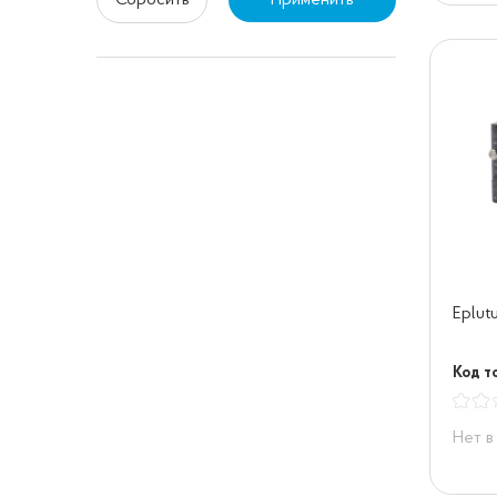
Сбросить
Применить
Eplut
Код т
Нет в