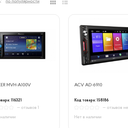
:
по популярности
EER MVH-A100V
ACV AD-6910
вара: 116321
Код товара: 158186
— отзывов 1
— отзывов н
 наличии
Нет в наличии