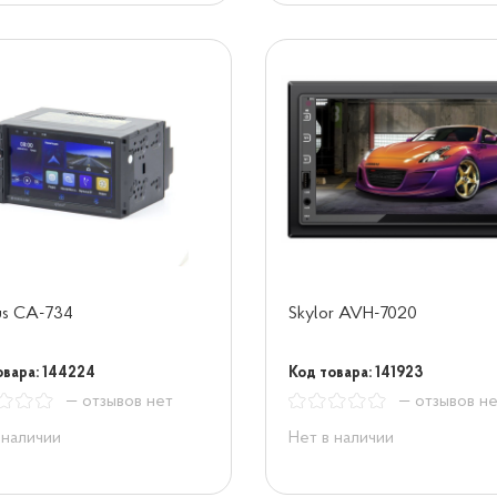
us CA-734
Skylor AVH-7020
овара: 144224
Код товара: 141923
— отзывов нет
— отзывов н
 наличии
Нет в наличии