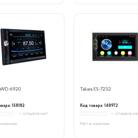
WD-6920
Takara ES-7232
вара: 158182
Код товара: 148972
— отзывов нет
— отзывов н
 наличии
Нет в наличии