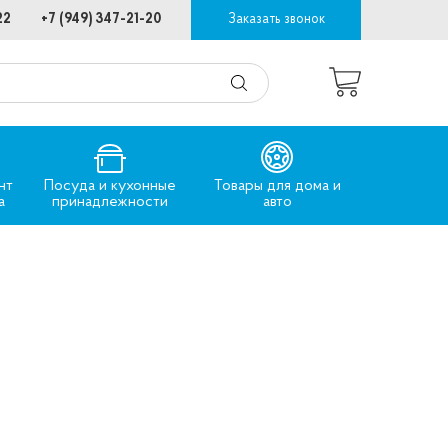
22
+7 (949) 347-21-20
Заказать звонок
нт
Посуда и кухонные
Товары для дома и
а
принадлежности
авто