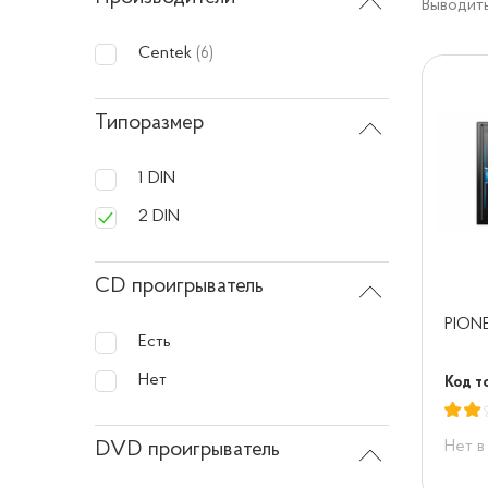
Выводить
Centek
(6)
Типоразмер
1 DIN
2 DIN
CD проигрыватель
PION
Есть
Нет
Код то
Нет в
DVD проигрыватель