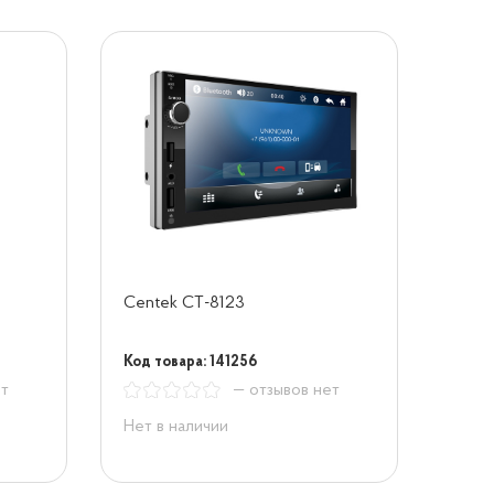
Centek СТ-8123
Код товара: 141256
ет
— отзывов нет
Нет в наличии