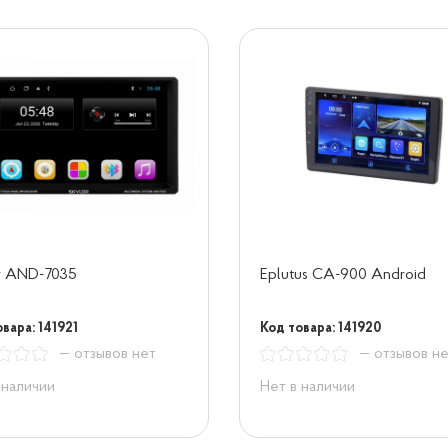
r AND-7035
Eplutus CA-900 Android
вара: 141921
Код товара: 141920
— отзывов нет
— отзывов н
 наличии
Нет в наличии