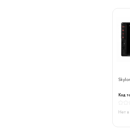
Skylo
Код то
Нет в