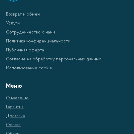
Особенности моделей Fabiano
Возврат и обмен
Надежное изготовление из качественных
Услуги
материалов.
Сотрудничество с нами
Разнообразие дизайнерских решений и
Политика конфиденциальности
цветовых гамм.
Публичная оферта
Согласие на обработку персональных данных
Продуманные функции управления.
Использование cookie
Простота и легкость установки.
Энергоэффективность и низкий уровень
Меню
шума.
О магазине
Гарантия
Наш ассортимент моделей Fabiano
Доставка
Оплата
Наша компания предлагает Вам широкий выбор