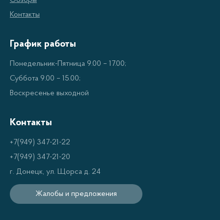
Обзоры
вытяжек Fabiano для Вашей кухни. Мы предлагаем
Контакты
модели вытяжек со стационарными,
двухкамерными и трехкамерными системами
График работы
очистки воздуха. Вы можете выбрать модель
подходящую по размерам и дизайну Вашей кухни.
Понедельник-Пятница 9.00 – 17.00;
Наши модели отличаются превосходной
Суббота 9.00 – 15.00;
производительностью, инновационными
Воскресенье выходной
решениями и привлекательным дизайном.
Контакты
Преимущества вытяжек Fabiano
+7(949) 347-21-22
+7(949) 347-21-20
Fabiano предлагает своим покупателям множество
г. Донецк, ул. Щорса д. 24
преимуществ. Модели имеют высокую
производительность, экономят электроэнергию и
Жалобы и предложения
обеспечивают качественную очистку воздуха.