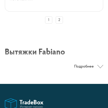
1
2
Вытяжки Fabiano
Подробнее
Вытяжки Fabiano — идеальное решение для
оформления Вашей кухни. Они отличаются
эргономичностью и простотой использования. Они
отлично смотрятся на любой кухне, создавая
уютную и стильную атмосферу.