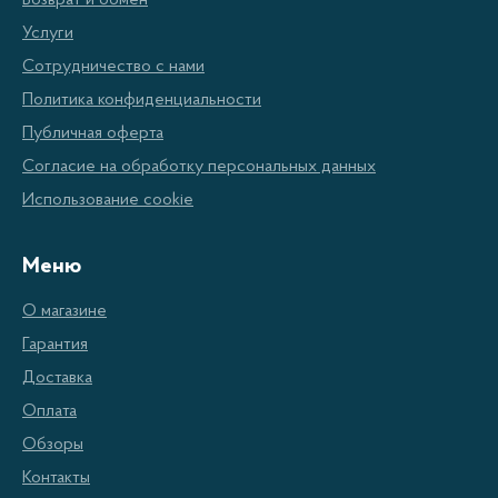
Возврат и обмен
Утюги WILLMARK имеют мощность от 2500
Услуги
до 3500 Вт, что позволяет получить отличные
Сотрудничество с нами
результаты глажки даже при больших
Политика конфиденциальности
нагрузках.
Публичная оферта
Устойчивая наполненность пара позволяет
Согласие на обработку персональных данных
качественно и быстро производить гладку с
Использование cookie
разными тканями.
Меню
Уникальный дизайн утюгов позволяет им
комфортно лежать в руках, а также
О магазине
максимально эффективно использовать пар
Гарантия
для гладки и избежать прожарки.
Доставка
Утюги оснащены специальным
Оплата
дистанционным управлением, которое
Обзоры
позволяет безопасно производить гладку без
Контакты