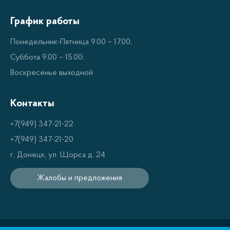
прикасания руками.
График работы
Для удобства использования утюги
WILLMARK имеют удобный дисплей, который
Понедельник-Пятница 9.00 – 17.00;
позволяет легко регулировать температуру и
Суббота 9.00 – 15.00;
время гладки.
Воскресенье выходной
Преимущества отпаривателей
Контакты
WILLMARK
+7(949) 347-21-22
+7(949) 347-21-20
Отпариватели WILLMARK позволяют
г. Донецк, ул. Щорса д. 24
произвести быструю и эффективную гладку
любых тканей.
Жалобы и предложения
Они максимально экономят электроэнергию
благодаря специальному дистанционному
управлению.