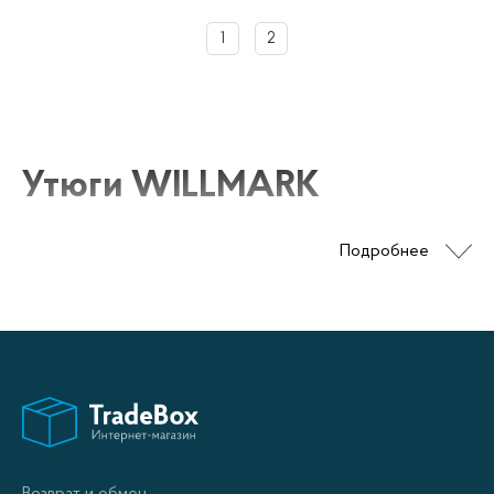
1
2
Утюги WILLMARK
Подробнее
Утюги WILLMARK представляют собой
профессиональное оборудование для утюгования
одежды и других тканей. Высокое качество и
инновационные решения позволяют вам быстро и
эффективно отпаривать и гладить любые ткани.
Особенности утюгов WILLMARK