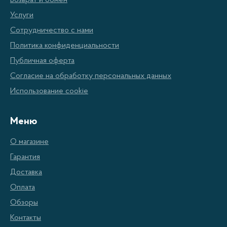
Возврат и обмен
Услуги
Особенности утюгов
Сотрудничество с нами
Политика конфиденциальности
Galaxy
Публичная оферта
Согласие на обработку персональных данных
Установка и обслуживание просты и надежны.
Использование cookie
Обладают широким функционалом и простым
использованием.
Меню
Оснащены дистанционным управлением и
О магазине
панелью управления.
Гарантия
Изготовлены из высококачественных
Доставка
материалов, прочные и долговечные.
Оплата
Имеют высокую степень точности и
Обзоры
результативности при приготовлении
Контакты