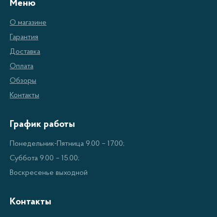
Меню
Высокая грузоподъемность. Настенно-
О магазине
потолочные сушилки способны выдерживать
Гарантия
большой вес белья, благодаря чему можно
Доставка
сушить не только одежду, но и постельное
Оплата
белье и полотенца.
Обзоры
Прочность и надежность. Такие сушилки
Контакты
изготовлены из качественных материалов, что
обеспечивает долгий срок службы
График работы
устройства.
Понедельник-Пятница 9.00 – 17.00;
Удобство использования. В процессе сушки
Суббота 9.00 – 15.00;
белья на настенно-потолочной сушилке не
Воскресенье выходной
нужно дополнительно тратить
электроэнергию или газ, что делает процесс
Контакты
экологически чистым.