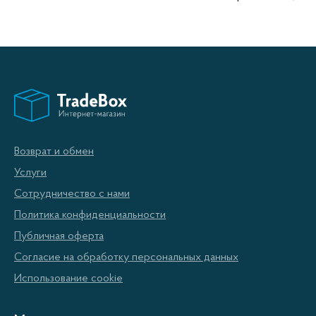
помогает сушить вещи без использования
электричества или газа. Она идеально подходит для
сушки белья как внутри помещения, так и на
балконе или лоджии. Сушилки для белья бывают
разных типов и форм. Одним из наиболее
популярных вариантов является настенно-
потолочная сушилка.
Возврат и обмен
Услуги
Преимущества настенно-потолочной сушилки для
Сотрудничество с нами
белья:
Политика конфиденциальности
Публичная оферта
Экономия места. Такая сушилка можно
Согласие на обработку персональных данных
установить на стену или потолок, что
Использование cookie
освободит полезное пространство в
помещении.