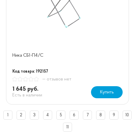
Ника СБ1-П4/С
Код товара: 192157
— отзывов нет
1 645 руб.
Купить
Есть в наличии
1
2
3
4
5
6
7
8
9
10
11