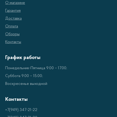
О магазине
выходе, даже если входное напряжение меняется.
Гарантия
Для этого используются различные электронные и
Доставка
механические устройства, регулирующие подачу
Оплата
электроэнергии в зависимости от того, как
Обзоры
изменяется входное напряжение.
Контакты
Виды стабилизаторов напряжения
График работы
Понедельник-Пятница 9.00 – 17.00;
Существует несколько видов стабилизаторов
Суббота 9.00 – 15.00;
напряжения, и одним из наиболее
Воскресенье выходной
распространенных является сервоприводный
стабилизатор.
Контакты
Стабилизатор напряжения
+7(949) 347-21-22