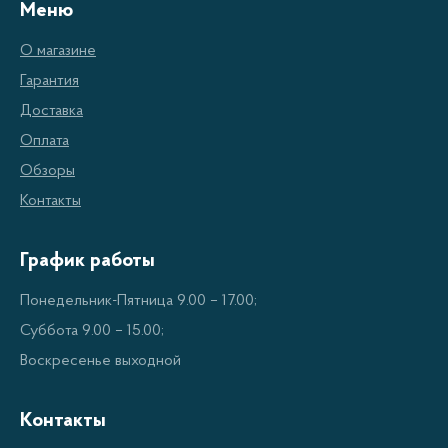
или электронный
Меню
Защита от короткого замыкания
О магазине
Защита от перегрузки
Гарантия
Защита от высокой температуры
Доставка
Оплата
Преимущества стабилизаторов
Обзоры
напряжения 5000-7000 Вт:
Контакты
График работы
Надежная защита оборудования от перепадов
напряжения
Понедельник-Пятница 9.00 – 17.00;
Стабильное электроснабжение
Суббота 9.00 – 15.00;
Удобство в использовании
Воскресенье выходной
Долгий срок службы
Контакты
Мощность достаточна для подключения